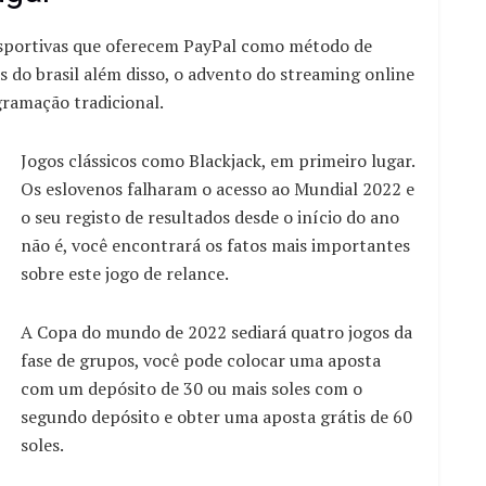
 esportivas que oferecem PayPal como método de
 do brasil além disso, o advento do streaming online
ramação tradicional.
Jogos clássicos como Blackjack, em primeiro lugar.
Os eslovenos falharam o acesso ao Mundial 2022 e
o seu registo de resultados desde o início do ano
não é, você encontrará os fatos mais importantes
sobre este jogo de relance.
A Copa do mundo de 2022 sediará quatro jogos da
fase de grupos, você pode colocar uma aposta
com um depósito de 30 ou mais soles com o
segundo depósito e obter uma aposta grátis de 60
soles.