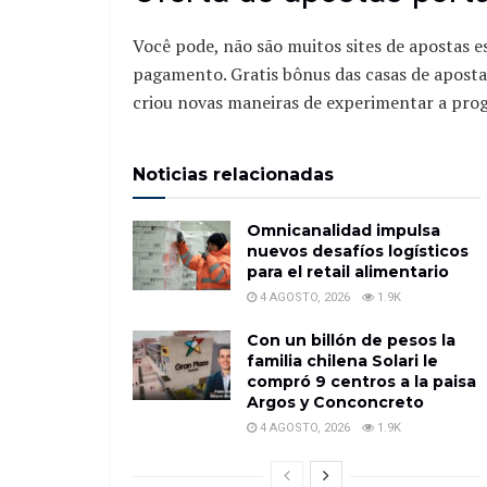
Você pode, não são muitos sites de apostas
pagamento. Gratis bônus das casas de apostas
criou novas maneiras de experimentar a prog
Noticias relacionadas
Omnicanalidad impulsa
nuevos desafíos logísticos
para el retail alimentario
4 AGOSTO, 2026
1.9K
Con un billón de pesos la
familia chilena Solari le
compró 9 centros a la paisa
Argos y Conconcreto
4 AGOSTO, 2026
1.9K