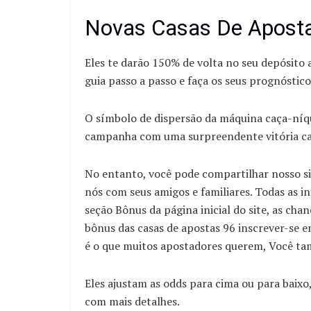
Novas Casas De Apost
Eles te darão 150% de volta no seu depósito 
guia passo a passo e faça os seus prognóstico
O símbolo de dispersão da máquina caça-níqu
campanha com uma surpreendente vitória cas
No entanto, você pode compartilhar nosso sit
nós com seus amigos e familiares. Todas as i
seção Bônus da página inicial do site, as ch
bônus das casas de apostas 96 inscrever-se 
é o que muitos apostadores querem, Você ta
Eles ajustam as odds para cima ou para baixo
com mais detalhes.