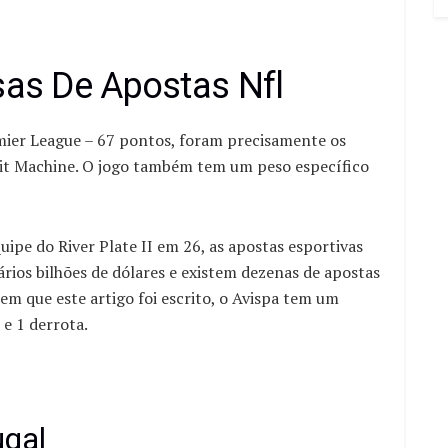
sas De Apostas Nfl
ier League – 67 pontos, foram precisamente os
it Machine. O jogo também tem um peso específico
uipe do River Plate II em 26, as apostas esportivas
rios bilhões de dólares e existem dezenas de apostas
m que este artigo foi escrito, o Avispa tem um
 e 1 derrota.
ugal