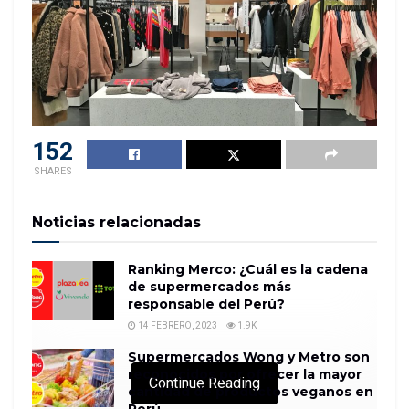
152
SHARES
Noticias relacionadas
Ranking Merco: ¿Cuál es la cadena
de supermercados más
responsable del Perú?
14 FEBRERO, 2023
1.9K
Supermercados Wong y Metro son
reconocidos por ofrecer la mayor
Continue Reading
cantidad de productos veganos en
Perú