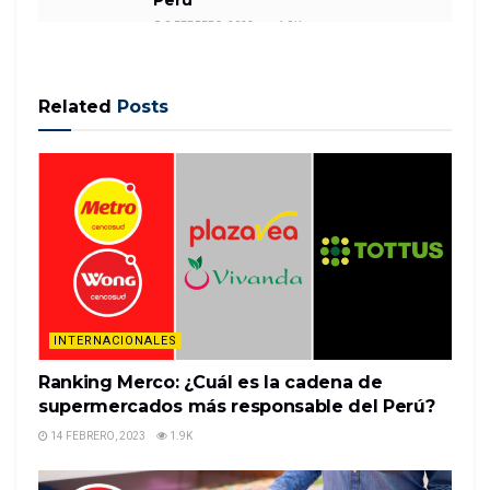
8 FEBRERO, 2023
1.9K
Related
Posts
Department stores may be on their deathbed, but
the trendy curated marketplace concept is
thriving.
Neighborhood Goods, a self-proclaimed «new type
of department store,» officially opened its doors in
Manhattan’s Chelsea neighborhood last week,
becoming the…
INTERNACIONALES
READ MORE
Ranking Merco: ¿Cuál es la cadena de
supermercados más responsable del Perú?
14 FEBRERO, 2023
1.9K