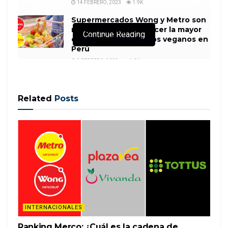
14 FEBRERO, 2023
1.9K
Supermercados Wong y Metro son
reconocidos por ofrecer la mayor
Continue Reading
cantidad de productos veganos en
Perú
8 FEBRERO, 2023
1.9K
Related
Posts
Dozens of retailers filed for bankruptcy over the
last decade amid colossal changes in Americans’
consumption habits.
The bankruptcies span a broad spectrum of
retailers, including RadioShack, American Apparel,
Borders, Blockbuster, and Sears.
Many of the…
INTERNACIONALES
READ MORE
Ranking Merco: ¿Cuál es la cadena de