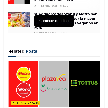
14 FEBRERO, 2023
1.9K
Supermercados Wong y Metro son
reconocidos por ofrecer la mayor
Continue Reading
cantidad de productos veganos en
Perú
8 FEBRERO, 2023
1.9K
Related
Posts
(CNN Español) — Un sismo de magnitud 5,2 sacudió
la madrugada de este miércoles el sur de México,
según un reporte preliminar del Servicio Geológico
de Estados Unidos (USGS, por sus siglas en inglés).
De acuerdo con el reporte, el sismo se registró a 15
ki…
READ MORE
INTERNACIONALES