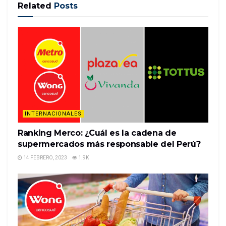
Related
Posts
Americas love affair with wine is waning.Americans
drank less wine last year, the first such drop in a
quarter of a century, as millennials opt for
alternatives like hard seltzers, cocktails and
nonalcoholic beer. The volume of wine consumed in
the U.S. decli…
%%item_leer_más_button%%
INTERNACIONALES
Ranking Merco: ¿Cuál es la cadena de
supermercados más responsable del Perú?
14 FEBRERO, 2023
1.9K