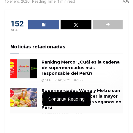
A
15 enero, 2020
Reading Time: 1 min read
A
152
SHARES
Noticias relacionadas
Ranking Merco: ¿Cuál es la cadena
de supermercados más
responsable del Perú?
14 FEBRERO, 2023
1.9K
Supermercados Wong y Metro son
reconocidos por ofrecer la mayor
Continue Reading
cantidad de productos veganos en
Perú
8 FEBRERO, 2023
1.9K