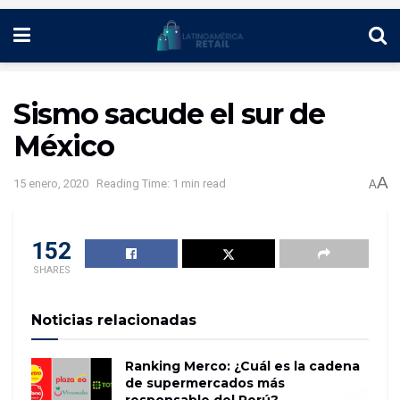
Sismo sacude el sur de
México
A
15 enero, 2020
Reading Time: 1 min read
A
152
SHARES
Noticias relacionadas
Ranking Merco: ¿Cuál es la cadena
de supermercados más
responsable del Perú?