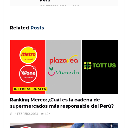
8 FEBRERO, 2023
1.9K
Related
Posts
The 11 most important retail products and services
of the decade, according to a team of product
journalists and reviewers
READ MORE
INTERNACIONALES
Ranking Merco: ¿Cuál es la cadena de
supermercados más responsable del Perú?
14 FEBRERO, 2023
1.9K