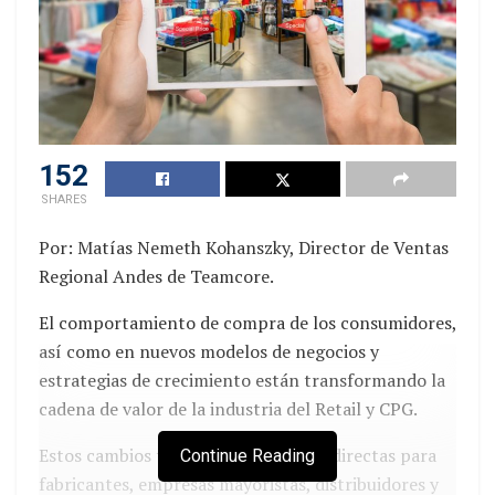
Dicha situación reduciría los ingresos en alrededor
de 1200 millones de euros y el beneficio operativo
en alrededor de 500 millones de euros en el año. En
este contexto, adidas espera que las ventas
neutrales a la moneda disminuyan a una tasa de un
152
solo dígito alto en el presente ejercicio.
De
materializarse todos estos efectos, la compañía
SHARES
esperaría reportar una pérdida operativa de 700
Por: Matías Nemeth Kohanszky, Director de Ventas
millones de euros en 2023
.
Regional Andes de Teamcore.
El comportamiento de compra de los consumidores,
así como en nuevos modelos de negocios y
estrategias de crecimiento están transformando la
cadena de valor de la industria del Retail y CPG.
Estos cambios tienen consecuencias directas para
Continue Reading
fabricantes, empresas mayoristas, distribuidores y