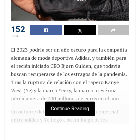
152
SHARES
El 2023 podría ser un año oscuro para la compañía
alemana de moda deportiva Adidas, y también para
el recién iniciado CEO Bjørn Gulden, que todavía
buscan recuperarse de los estragos de la pandemia.
Tras la ruptura de relación con el rapero Kanye
West (Ye) y la marca Yeezy, la marca prevé una
pérdida neta de 700 millones de euros en el año.
Continue Reading
En octubre del año pasado, la alianza comercial
entre adidas y Ye llegó a su fin luego de los
comentarios antisemitas que profesaba el ‘artista’.
La alemana calificó los alegatos del artista