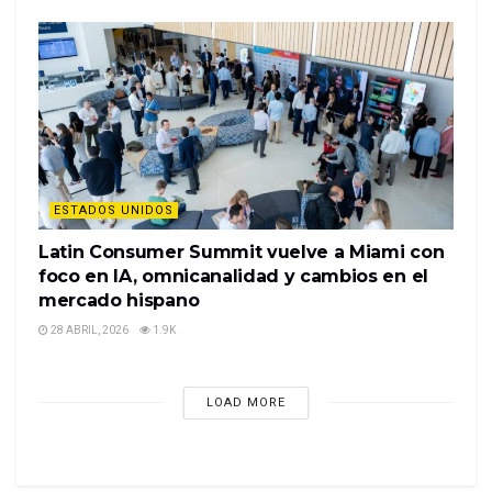
ESTADOS UNIDOS
Latin Consumer Summit vuelve a Miami con
foco en IA, omnicanalidad y cambios en el
mercado hispano
28 ABRIL, 2026
1.9K
Adidas presenta su perspectiva para el
2023
LOAD MORE
Según cifras preliminares, la compañía habría
registrado un crecimiento del 1% en ingresos
durante 2022. Las ventas aumentaron un 6% hasta