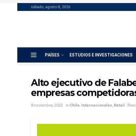
sábado, agosto 8, 2026
PAÍSES
ESTUDIOS E INVESTIGACIONES
Alto ejecutivo de Falabe
empresas competidora
8 noviembre, 2022
in
Chile
,
Internacionales
,
Retail
Read