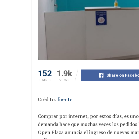
152
1.9k
Share on Faceb
SHARES
VIEWS
Crédito:
fuente
Comprar por internet, por estos días, es uno
demanda hace que muchas veces los pedidos l
Open Plaza anuncia el ingreso de nuevas marc