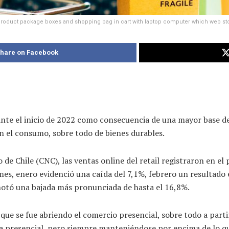
roduct package boxes and shopping bag in cart with laptop computer which web st
hare on Facebook
nte el inicio de 2022 como consecuencia de una mayor base d
en el consumo, sobre todo de bienes durables.
e Chile (CNC), las ventas online del retail registraron en el 
r mes, enero evidenció una caída del 7,1%, febrero un resultad
otó una bajada más pronunciada de hasta el 16,8%.
que se fue abriendo el comercio presencial, sobre todo a parti
nta presencial, pero siempre manteniéndose por encima de lo q