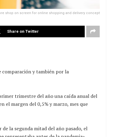
ore shop on screen for online shopping and delivery concept
Share on Twitter
e comparación y también por la
primer trimestre del año una caída anual del
o en el margen del 0,5% y marzo, mes que
r de la segunda mitad del año pasado, el
ue representaba antes de la pandemia»,