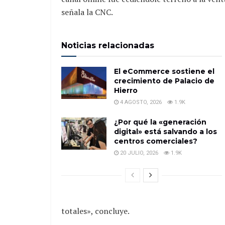
señala la CNC.
Noticias relacionadas
El eCommerce sostiene el
crecimiento de Palacio de
Hierro
4 AGOSTO, 2026
1.9K
¿Por qué la «generación
digital» está salvando a los
centros comerciales?
20 JULIO, 2026
1.9K
totales», concluye.