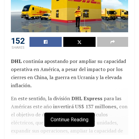
152
SHARES
DHL
continúa apostando por ampliar su capacidad
operativa en América, a pesar del impacto por los
cierres en China, la guerra en Ucrania y la elevada
inflación.
En este sentido, la división
DHL Express
para las
Américas este año
invertirá US$ 137 millones,
con
el objetivo de duplicar su flota de vehículos
Continue Reading
eléctricos, que actualmente tiene 327 unidades,
expandir sus operaciones, ampliar la capacidad de
instalaciones y edificios, además, también