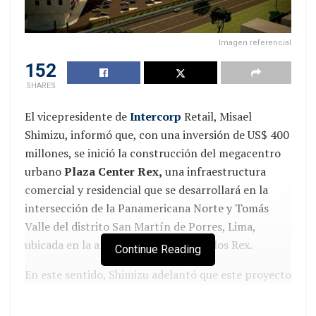
Imagen referencial
152
SHARES
El vicepresidente de
Intercorp
Retail, Misael
Shimizu, informó que, con una inversión de US$ 400
millones, se inició la construcción del megacentro
urbano
Plaza Center
Rex,
una infraestructura
comercial y residencial que se desarrollará en la
intersección de la Panamericana Norte y Tomás
Valle del distrito San Martín de Porres, Lima,
ubicada en la antigua planta de ladrillos Rex.
Continue Reading
En este sentido, Shimizu adelantó que este proyecto
contempla la construcción de viviendas de alta
densidad, complementadas con infraestructura