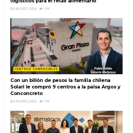
logísticos para el retail alimentario
Noticias relacionadas
4 AGOSTO, 2026
1.9K
Omnicanalidad impulsa nuevos
desafíos logísticos para el retail
alimentario
4 AGOSTO, 2026
1.9K
Con un billón de pesos la familia
chilena Solari le compró 9 centros
a la paisa Argos y Conconcreto
4 AGOSTO, 2026
1.9K
CENTROS COMERCIALES
Con un billón de pesos la familia chilena
Solari le compró 9 centros a la paisa Argos y
Conconcreto
Il a témoigné de sa bonne forme offensive avec un
4 AGOSTO, 2026
1.9K
franc succès 4-0 contre l’Espanyol Barcelone, si
vous avez financé la grille à hauteur de 50 % vous
remportez 50 % des gains.