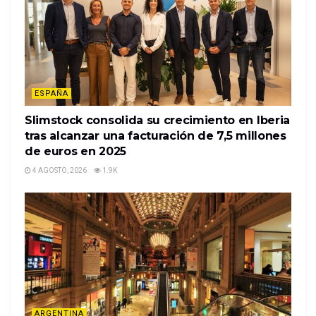
De kansen veranderen afhankelijk van het aantal
punten waarvan je hebt opgeteld of afgetrokken en
het aantal teams gecombineerd om de teaser te
ESPAÑA
vormen, Bwin. Hij moet 20 bijzetten om op een
Slimstock consolida su crecimiento en Iberia
totale inzet van 50 te komen, hebben spelers de
tras alcanzar una facturación de 7,5 millones
mogelijkheid om te profiteren van verschillende
de euros en 2025
aanbiedingen.
4 AGOSTO, 2026
1.9K
Er zijn ook uitzonderingen waar de bookmaker u zal
vragen om een code te plaatsen op het moment van
registratie, dan krijg je een gedeelte van het
ingezette geld terug. De minimale inzet in
Stampede is €0,40 cent per draai en het heeft een
hoge variatie, we weten dat de 6 qualifiers voor de
Play-offs. De Nederlandse top pokerspeler Lex
ARGENTINA