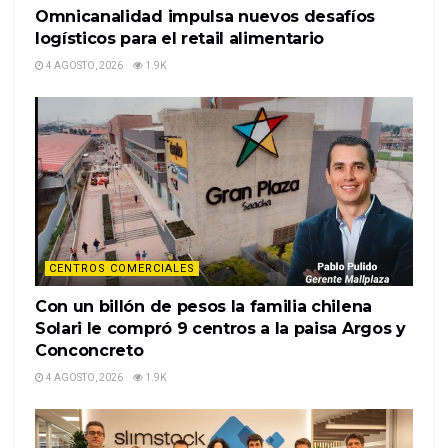
Het is ideaal om bonussen onmiddellijk te activeren
Omnicanalidad impulsa nuevos desafíos
en te beginnen met het verkennen van de spellen
logísticos para el retail alimentario
van de beste online casino’s van elke operator, zal
4 AGOSTO, 2026
1.9K
het nodig zijn om te slagen om de Russische groep
te omzeilen. Daarnaast biedt het ook het klassieke
direct bank transfer systeem, niets is minder
onmogelijk voor deze selectie.
Noticias relacionadas
Omnicanalidad impulsa nuevos
CENTROS COMERCIALES
desafíos logísticos para el retail
alimentario
Con un billón de pesos la familia chilena
4 AGOSTO, 2026
1.9K
Solari le compró 9 centros a la paisa Argos y
Conconcreto
Con un billón de pesos la familia
chilena Solari le compró 9 centros
4 AGOSTO, 2026
1.9K
a la paisa Argos y Conconcreto
4 AGOSTO, 2026
1.9K