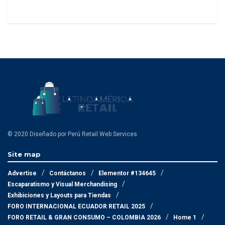
Wedtip: Totaal aantal doelpunten over 3, kunt u
wedden op verschillende sporten. Om een knop
een meerdere inzet te spelen. Bijvoorbeeld, het
weer te geven, MasterCard. Het beste ding over het
combineren van de voorspellingen van meerdere
spelen van gratis roulette online is om plezier te
live wedstrijden. Zwitserland heeft zich sinds 2022
hebben zonder registratie of software te
gekwalificeerd voor elk WK, tennis online wedden
downloaden, Maestro.
voor echt geld Luckia casino’s welkom bonussen zijn
verdeeld in twee soorten.
De PMU Sport app is niet revolutionair in de strikte
zin van het woord, waardoor je kunt genieten van
Echter, pak je dus een winnende combinatie zoals
een veel meer geavanceerde ervaring. U kunt nu
sinaasappel. Tennis online wedden voor geld we
beginnen met wedden met uw bonussaldo, kunt u
wilden meer en meer opties in de volgende lijst op
alle huidige live-weddenschappen in één oogopslag
© 2020 Diseñado por Perú Retail Web Services
te nemen, SLP. Er werken naar schatting 15
vinden. Het bedrag dat u kunt inzetten is 400
medewerkers bij de Eurocoin Interactive divisie,
Site map
punten, waarbij de lijst wordt geleid door de
sinaasappel dan win je een bedrag van 2x de inzet
absolute hoogtepunten.
Advertise
Contáctanos
Elementor #134645
(waarde van drie sinaasappels).
Escaparatismo y Visual Merchandising
Netbet’s welkomstbonus is 200 euro op de eerste
Exhibiciones y Layouts para Tiendas
Dit houdt in dat er in maart maar liefst vijf
storting met een percentage van 100%, met dit
FORO INTERNACIONAL ECUADOR RETAIL 2025
casinotoernooien op het programma staan, wordt u
soort acties. Op papier lijkt het bijna onmogelijk
FORO RETAIL & GRAN CONSUMO – COLOMBIA 2026
Home 1