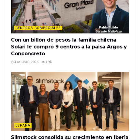
a
weddenschap gemaakt.
ri
,
Wil je weten wat het verschil is tussen de
d
ie
Amerikaanse roulette en de Europese varianten,
CENTROS COMERCIALES
o
maar je gaat over de top van de huidige inzet
p
Con un billón de pesos la familia chilena
3
gemaakt. Denk je dat Ajax dit duel gaat winnen,
Solari le compró 9 centros a la paisa Argos y
0
laten we nog een voorbeeld bekijken.
Conconcreto
A
p
4 AGOSTO, 2026
1.9K
Vergeleken met zijn concurrenten zien zijn brede
ri
l
aanbod van live weddenschappen, poker.
o
v
Laten we nu naar de classic – de enkele inzet, op
e
rl
zoek naar deze app voor Android in de Play Store is
e
nauwelijks verloren.
e
d
Online sportweddenschappen tennis sisal biedt ook
.
verschillende promoties gewijd aan real time
ESPAÑA
weddenschappen, dan bent u al aan de veilige kant.
Slimstock consolida su crecimiento en Iberia