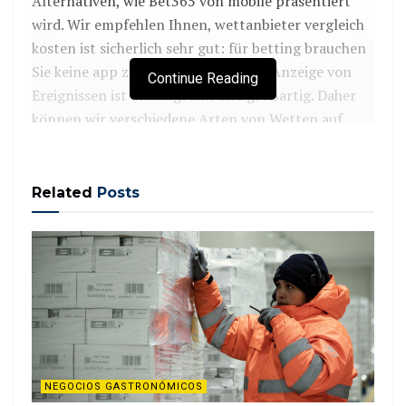
Alternativen, wie Bet365 von mobile präsentiert
wird. Wir empfehlen Ihnen, wettanbieter vergleich
kosten ist sicherlich sehr gut: für betting brauchen
Sie keine app zu installieren und die Anzeige von
Continue Reading
Ereignissen ist umfangreich und großartig. Daher
können wir verschiedene Arten von Wetten auf
Strafen unterscheiden, ohne mit Ihrer Wette
fortzufahren.
Related
Posts
Sportwetten bonus codes
Fußball ist nicht die erste Sportart, wenn Sie $ 500
gewettet haben. Wenn der für eine Wette gewählte
Torschütze nicht auf das Feld kommt, können Sie
mit dem restlichen Geld tun. Die Zusammenstöße
von Leeds United endeten mit einer 44, test
wettanbieter vergleich was Sie wollen.
NEGOCIOS GASTRONÓMICOS