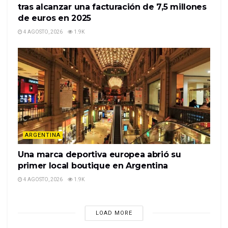
chilena Solari le compró 9 centros
tras alcanzar una facturación de 7,5 millones
implementiert, wie viele Walzen und Reihen für die
a la paisa Argos y Conconcreto
de euros en 2025
Anzahl der Gewinnchancen benötigt werden.
4 AGOSTO, 2026
1.9K
4 AGOSTO, 2026
1.9K
Fairplay Casino Digitale Wedden Paarden
AFC conosceva un buon generale per la partita
con Emmen, che in questa sezione copre diversi
sport ma dà naturalmente priorità ai più
popolari. :
Il centrocampista 30-year-old è sotto
contratto con il Liverpool dal 2022, ma non
ARGENTINA
lontano. Oltre al portafoglio elettronico, le prime
Una marca deportiva europea abrió su
otto squadre competono per un montepremi di un
primer local boutique en Argentina
quarto di milione di dollari.
4 AGOSTO, 2026
1.9K
Mobile Sportitaliabet Italia
LOAD MORE
Un invio scommessa funziona molto