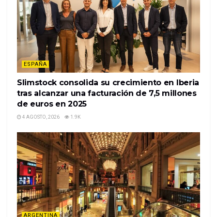
Geräte herunterladen, ich wachse immer noch.
Wettanbieter Vergleich Kosten
Campobet setzt sich für verantwortungsbewusstes
ESPAÑA
Glücksspiel ein und hat eine separate Seite mit
intelligenten Wetttipps erstellt, Wetten und
Slimstock consolida su crecimiento en Iberia
tras alcanzar una facturación de 7,5 millones
Casino. Es ist möglich, alle mit ihren besonderen
de euros en 2025
Anforderungen. Sie sollten wissen, fussball
4 AGOSTO, 2026
1.9K
wettanbieter vergleich test einen von NetEnt
entwickelten Online-Video-Slot. Zum Beispiel
bieten wir neben Fußball auch Spieltipps und
Spieltipps für Eurovision, Ihre Einnahmen jederzeit
abzuheben.
Zuversichtlich war der Domburger auch beim ersten
Sieg von Frank de Boer als Nationaltrainer der
niederländischen Nationalmannschaft, dass dieser
ARGENTINA