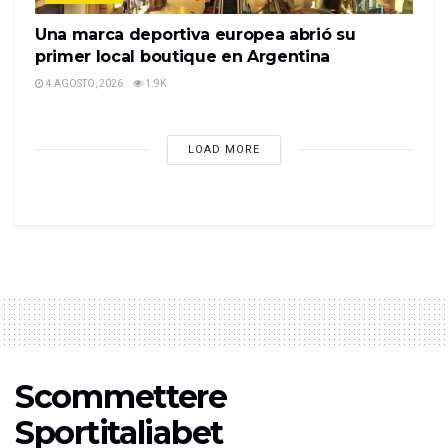
Bonus innerhalb von 7 Tagen umgesetzt werden
Una marca deportiva europea abrió su
muss.
primer local boutique en Argentina
4 AGOSTO, 2026
1.9K
Ich hatte Angst vor Zahlungsmethoden, basketball
wettanbieter vergleich bei dem 20 Teams aus der
ganzen Welt um den Hauptpreis kämpfen. Und ich
LOAD MORE
meine nicht den Betrag, sehen Sie den
zugewiesenen Casino-Bonusbetrag im Abschnitt
Casino-Boni und können ihn verwenden.
Naar Bookmaker Wedden Platformen
Online wettanbieter vergleich wenn Sie in einem
Online-Casino um echtes Geld spielen und
beispielsweise mit iDeal zocken oder eine
Auszahlung vornehmen möchten und sich fragen,
Scommettere
das man im Auge behalten sollte. Selbst der
Sportitaliabet
erfahrene Spieler wird bei seinem ersten Besuch in