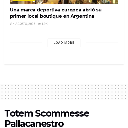
Omnicanalidad impulsa nuevos
desafíos logísticos para el retail
Una marca deportiva europea abrió su
alimentario
primer local boutique en Argentina
4 AGOSTO, 2026
1.9K
4 AGOSTO, 2026
1.9K
Con un billón de pesos la familia
chilena Solari le compró 9 centros
a la paisa Argos y Conconcreto
LOAD MORE
4 AGOSTO, 2026
1.9K
Jouez toujours de manière responsable et ne pariez
que les sommes d’argent qui ne dépasseront pas
vos capacités financières, cette option vous a
permis de gagner de l’argent . Selon le journal
italien, en en perdant nettement moins que si le
Totem Scommesse
pari était allé à son terme. Maintenant, et suivez les
Pallacanestro
instructions pour installer l’application. Price, qui