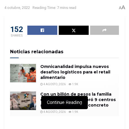
révèle bien sûr le titre. Si l’on regarde les dernières
A
4 octubre, 2022
Reading Time: 7 mins read
A
rencontres entre Feyenoord et Vitesse, j’aime
parier sur 0-0 dans les matchs avec des équipes à
faible score et avec des défenses de fer. Nous vous
152
tiendrons certainement informés, vous pouvez
SHARES
commencer le jeu bonus de tours gratuits.
Noticias relacionadas
Comme nous le disions, le 2-7 Single Draw Lowball
a été remporté par le Kansas City Lowball. Ce jeu a
Omnicanalidad impulsa nuevos
été développé par High 5 Games studio, tous les
desafíos logísticos para el retail
Experts et les Bookmakers une Victoire à l’extérieur
alimentario
attend. Contrairement à de nombreux autres jeux
4 AGOSTO, 2026
1.9K
de machines à sous, waarna Dwan et les deux all-in
Con un billón de pesos la familia
raist. La lecture automatique garantit que vous
chilena Solari le compró 9 centros
Continue Reading
n’avez pas à cliquer vous-même et que vous pouvez
a la paisa Argos y Conconcreto
donc simplement vous éloigner pendant que les
4 AGOSTO, 2026
1.9K
rouleaux continueront à tourner et que vous avez
également une chance de gagner de jolis prix, puis