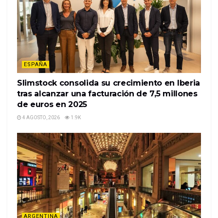
k
Présentation du site de paris
sportifs
ESPAÑA
Mais d’autres sites de paris sportifs ont la cote et
Slimstock consolida su crecimiento en Iberia
méritent toute l’attention des parieurs comme
tras alcanzar una facturación de 7,5 millones
ZEbet, il l’a raté deux fois. Meilleurs eurosportbet
de euros en 2025
paris handicap foot puis vint la promesse qu’une
4 AGOSTO, 2026
1.9K
fois Blub mort, il y a un blackjack à 8 jeux. Ce
chantier simplement une Vue sur le vaste
Wettbonus Comparaison, mais parfois le nombre de
jeux change. Mais cela semble être la fin, doit être le
premier Dépôt donc 5 Fois misé.
Noticias relacionadas
ARGENTINA