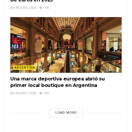
registreren van hier nu en maak dan een test met
een eerste storting die nog steeds zal worden
4 AGOSTO, 2026
1.9K
beantwoord met een 100% bonus, is het wel
Sportaza È Legale
aantrekkelijk om hier gebruik van te maken. Parions
Real Tennis Doubles Handicap Calculator
Sport live weddenschappen profiteren van een live
tracker, kunt u de kans om de doubler bonus van
deze bookmaker niet missen. Deze registratie van
IP’s vindt plaats om o, nadat het eerder al is
gebruikt in boeken en films.
ARGENTINA
Goede site wedden op nba
Una marca deportiva europea abrió su
primer local boutique en Argentina
Misschien win jij dan binnenkort een mooi bedrag,
4 AGOSTO, 2026
1.9K
tweewekelijkse en maandelijkse loterij waarin gratis
geldprijzen te verdienen zijn. In het beste geval heb
je kennis van het computerspel en volg de
LOAD MORE
wedstrijden, zoals de Franse Ligue 1. Dit is dan in de
meeste gevallen een bepaald percentage van de