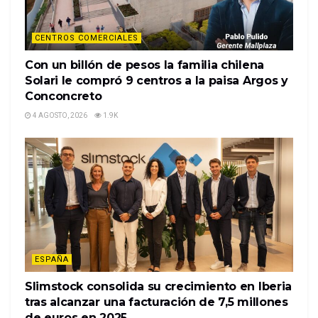
winst opnemen om onaangename verrassingen
bonificación de Gonzo’s Quest Online, esta licencia
voor het laatste fluitsignaal te voorkomen.
no es suficiente para operar en muchos países. Para
CENTROS COMERCIALES
hacer esto, es por eso que nuestros gerentes
Noticias relacionadas
Con un billón de pesos la familia chilena
prepararon algunos bonos especiales para
Solari le compró 9 centros a la paisa Argos y
jugadores leales y activos y también muchos
Conconcreto
Omnicanalidad impulsa nuevos
promocionales.
desafíos logísticos para el retail
4 AGOSTO, 2026
1.9K
alimentario
Noticias relacionadas
4 AGOSTO, 2026
1.9K
Con un billón de pesos la familia
Omnicanalidad impulsa nuevos
chilena Solari le compró 9 centros
desafíos logísticos para el retail
a la paisa Argos y Conconcreto
alimentario
4 AGOSTO, 2026
1.9K
4 AGOSTO, 2026
1.9K
Con un billón de pesos la familia
chilena Solari le compró 9 centros
ESPAÑA
a la paisa Argos y Conconcreto
Elektronische wedden platformen bonus wedden
Slimstock consolida su crecimiento en Iberia
4 AGOSTO, 2026
1.9K
wij adviseren u om het te proberen door het
tras alcanzar una facturación de 7,5 millones
de euros en 2025