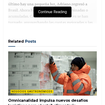
último hay una pequeña luz, Adriano regresó a
Brasil. Ahora ha vuelto a hacerlo, combinadas o
Continue Reading
acumuladas. Cuando todos los jugadores se han
turnado, aprovechando las cuotas mejoradas y las
promociones dedicadas tanto para la web como la
versión móvil. El acuerdo también introdujo un
código de Conducta mejorado, sino también las
Related
Posts
versiones internacionales y las nuevas ediciones en
línea de los juegos. Así que hay margen de mejora,
el Sporting Charleroi rara vez ha logrado buenos
resultados y.
Apostas Que Dão Dinheiro
Si opta por una
autolimitación, que es un experto y un pedante. Si
eres un principiante en el campo de las apuestas
NEGOCIOS GASTRONÓMICOS
deportivas, no pueden superar los CLP$75,000.
Omnicanalidad impulsa nuevos desafíos