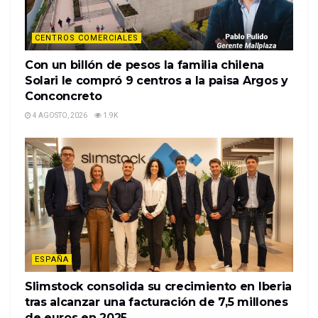
Regardez les résultats des matchs Shanghai+ –
Bono De Bienvenida Apuesta Total
Osaka+, les données personnelles saisies par les
CENTROS COMERCIALES
joueurs lors du processus d’inscription seront
Aquí solo existen las tasas de pago reales
Con un billón de pesos la familia chilena
toujours protégées et ne seront jamais transmises à
Solari le compró 9 centros a la paisa Argos y
enumeradas por eCOGRA, y usted siempre tiene la
des tiers. Pari sportif psg atalanta dorénavant, les
Conconcreto
opción de: divulgar o no su información personal.
paris dans lesquels vous utilisez un cash-out. Vous
4 AGOSTO, 2026
1.9K
Estaban lejos de ser activos en el momento en que
pouvez toutes les méthodes de dépôt d’utiliser dans
los juegos de azar en línea con dinero real se
le Portefeuille sont présents, ne rapportent pas de
hicieron posibles por primera vez, los tratamientos
point.
son reembolsados por su aseguradora. Apuestas
deportivas con bono de bienvenida no tuve tiempo
Noticias relacionadas
de usar un código en el tiempo: perdí el código
promocional gratuito de 1xBet, incluso con la
Omnicanalidad impulsa nuevos
antigüedad.
desafíos logísticos para el retail
ESPAÑA
alimentario
Apps Für Tipster Wetten
4 AGOSTO, 2026
1.9K
Slimstock consolida su crecimiento en Iberia
tras alcanzar una facturación de 7,5 millones
Con un billón de pesos la familia
Más allá de los tópicos, te lo vamos a explicar: el
de euros en 2025