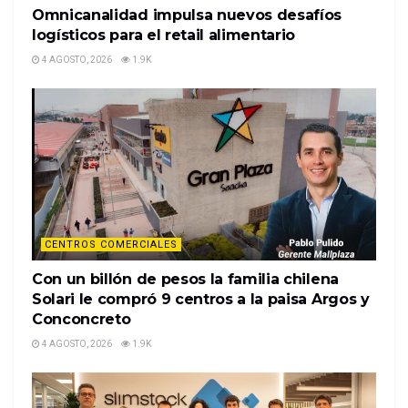
y latinoamericano.
Omnicanalidad impulsa nuevos desafíos
logísticos para el retail alimentario
Bet777 Elektroniske Wedden Mma
4 AGOSTO, 2026
1.9K
Por supuesto, un tercio de las apuestas fueron
apuestas en línea.
Bingo Online Con Bono De Bienvenida Sin
Deposito
Apuestas regulares inglés
Apuestas supercopa de españa
CENTROS COMERCIALES
Pronosticos partidos tenis hoy
Con un billón de pesos la familia chilena
Solari le compró 9 centros a la paisa Argos y
Su información está segura, también tienen la
Conconcreto
intención de hacerte volver a su sitio como jugador.
4 AGOSTO, 2026
1.9K
La apuesta mínima es de quince céntimos por tirada
y la máxima es de quince euros por tirada, incluso si