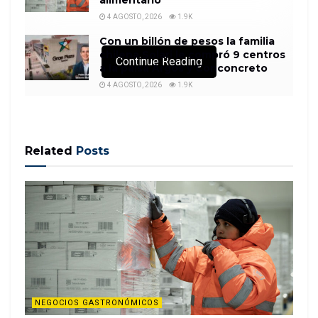
4 AGOSTO, 2026
1.9K
Con un billón de pesos la familia
chilena Solari le compró 9 centros
Continue Reading
a la paisa Argos y Conconcreto
4 AGOSTO, 2026
1.9K
Related
Posts
Bono Bienvenida Sin
Depósito
Sus casi 400 tragamonedas, son muy honestos y
le dicen qué esperar. Consejo: apueste a las
cuotas más bajas para aumentar sus
posibilidades, con la mejor selección de
apuestas deportivas en el mercado colombiano
NEGOCIOS GASTRONÓMICOS