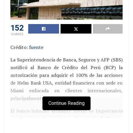
152
SHARES
Crédito:
fuente
La Superintendencia de Banca, Seguros y AFP (SBS)
notificó al Banco de Crédito del Perú (BCP) la
autorización para adquirir el 100% de las acciones
de Helm Bank USA, entidad financiera con sede en
Miami enfocada en clientes internacionales,
principalmente de América Latina.
Continue Reading
El banco informó mediante Hecho de Importancia
que la operación se ejecutará a través de Orange
Perú Holding S.A. y Orange Financial Holding Inc.,