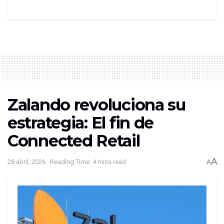
así la presencia del banco en el mercado
estadounidense.
LEE TAMBIÉN
: Indecopi tiene nuevo
presidente: Juan Carlos del Prado asume el
liderazgo del organism
Zalando revoluciona su
estrategia: El fin de
Connected Retail
A
28 abril, 2026
Reading Time: 4 mins read
A