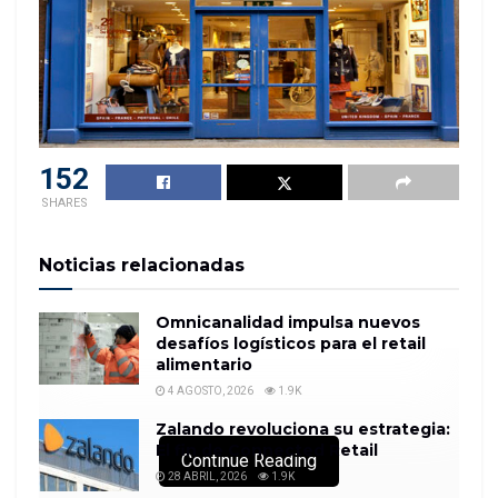
152
SHARES
Noticias relacionadas
Omnicanalidad impulsa nuevos
desafíos logísticos para el retail
alimentario
4 AGOSTO, 2026
1.9K
Zalando revoluciona su estrategia:
El fin de Connected Retail
Continue Reading
28 ABRIL, 2026
1.9K