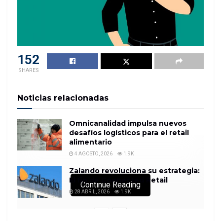
152
SHARES
Noticias relacionadas
Omnicanalidad impulsa nuevos
desafíos logísticos para el retail
alimentario
4 AGOSTO, 2026
1.9K
Zalando revoluciona su estrategia:
El fin de Connected Retail
Continue Reading
28 ABRIL, 2026
1.9K