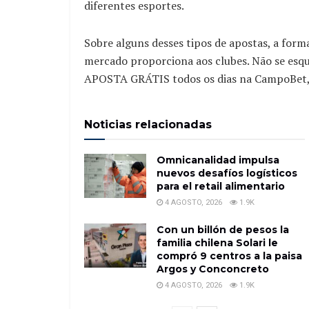
diferentes esportes.
Sobre alguns desses tipos de apostas, a form
mercado proporciona aos clubes. Não se esqu
APOSTA GRÁTIS todos os dias na CampoBet, 
Noticias relacionadas
Omnicanalidad impulsa
nuevos desafíos logísticos
para el retail alimentario
4 AGOSTO, 2026
1.9K
Con un billón de pesos la
familia chilena Solari le
compró 9 centros a la paisa
Argos y Conconcreto
4 AGOSTO, 2026
1.9K