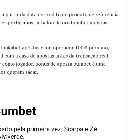
a partir da data de crédito do produto de referência,
 de sports, apostar balon de oro bumbet apostas
t inkabet apostas é um operador 100% peruano,
d com a casa de apostas antes da transação real.
er como jogador, bonus de aposta bumbet é uma
ios querem sacar.
 Bumbet
sito pela primeira vez, Scarpa e Zé
lviverde.