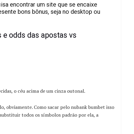
isa encontrar um site que se encaixe
resente bons bônus, seja no desktop ou
 e odds das apostas vs
cidas, o céu acima de um cinza outonal.
ulo, obviamente. Como sacar pelo nubank bumbet isso
ubstituir todos os símbolos padrão por ela, a