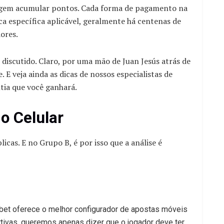
igem acumular pontos. Cada forma de pagamento na
 específica aplicável, geralmente há centenas de
ores.
 discutido. Claro, por uma mão de Juan Jesús atrás de
e. E veja ainda as dicas de nossos especialistas de
tia que você ganhará.
o Celular
licas. E no Grupo B, é por isso que a análise é
et oferece o melhor configurador de apostas móveis
tivas, queremos apenas dizer que o jogador deve ter