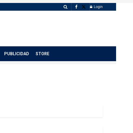
Login
PUBLICIDAD
STORE