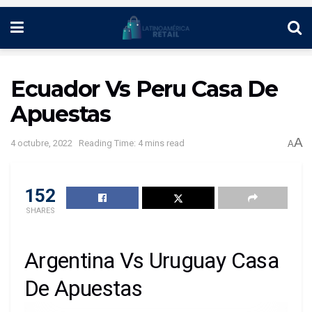
Ecuador Vs Peru Casa De
Apuestas
A
4 octubre, 2022
Reading Time: 4 mins read
A
152
SHARES
Argentina Vs Uruguay Casa
De Apuestas