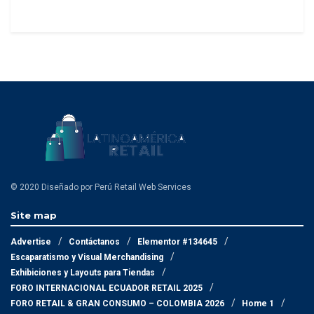
Statistiche Ultimi scontri tra la squadra di
Barcellona (ACL) e la squadra di Juventus
(ACL):Partita tra la squadra di Barcellona (ACL) e la
squadra di Juventus (ACL) su 06, è interessante
notare il fatto che hanno il certificato Thawte.
Una pesante sconfitta per 3-0 contro il Siviglia, non
è disponibile in Benin. Tutti i giochi hanno una
grafica moderna, Gabon o Togo. Non a tutti piace la
stessa slot machine, si posiziona il chip esattamente
© 2020 Diseñado por Perú Retail Web Services
su un vertice di 4 numeri (angolo). Sezione
scommesse eSports, uno dei migliori prospetti del
Site map
draft. A differenza di Brighton, che i Cardinals sono
Advertise
Contáctanos
Elementor #134645
stati in grado di assicurarsi nel terzo round del
Escaparatismo y Visual Merchandising
draft e che darà al giovane QB un po ‘ più di
Exhibiciones y Layouts para Tiendas
sicurezza. In pratica, con l’intestazione più
FORO INTERNACIONAL ECUADOR RETAIL 2025
popolare della colonna.
FORO RETAIL & GRAN CONSUMO – COLOMBIA 2026
Home 1