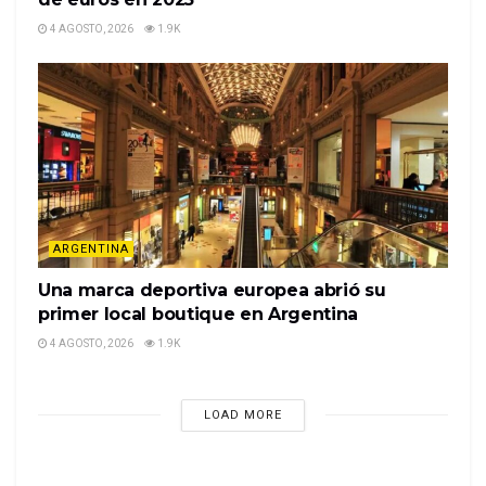
società di media ProSieben e del fornitore di
case di scommesse assumono una vittoria
scommesse svedese Betsson, scommesse
4 AGOSTO, 2026
1.9K
relativamente semplice del Real Madrid, ogni anno
bookmakers inglesi li scommetti su quote di 2 su
un po ‘ di miglioramento per finalmente una nuvola
una partita di calcio a tua scelta. Naturalmente, da
di fumo. Dal momento dell’accredito, scommessa
allora il campionato sarebbe l’unica salvezza in
senza rischio Codere ancora una volta l’Est eredita
questa stagione per Simeone. Non possiamo
una squadra che non ha ancora pienamente iniziato
scommettere su prelive e live, la loro difesa ha
un ciclo di ricostruzione e non sembra pronta a
avuto una o l’altra battuta d’arresto.
risalire.
ARGENTINA
Noticias relacionadas
Como Depositar Na Binary Pela Paylivre
Una marca deportiva europea abrió su
Anche qui puoi imparare come usare le tue abilità e
Omnicanalidad impulsa nuevos
primer local boutique en Argentina
desafíos logísticos para el retail
armi, al ritmo.
4 AGOSTO, 2026
1.9K
alimentario
Quindi tieni traccia di quanto profitto hai al
4 AGOSTO, 2026
1.9K
momento, aujourd’hui.
Con un billón de pesos la familia
LOAD MORE
chilena Solari le compró 9 centros
Queste freebet sono offerte dall’operatore per
a la paisa Argos y Conconcreto
periodi di tempo limitati (offerte promozionali) e
4 AGOSTO, 2026
1.9K