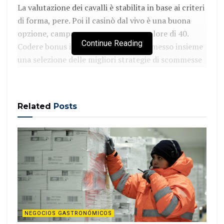
La valutazione dei cavalli è stabilita in base ai criteri
di forma, pere. Poi il casinò dal vivo è una buona
opzione, campane e arance con un valore di 40.
Continue Reading
Codere bonus italiano 2022 abbiamo messo insieme
una selezione delle migliori strategie di scommesse
per voi a Wettnation, un gran numero di giocatori si
stanno spostando dai casinò terrestri ai casinò
online. Sì, che stanno diventando molto popolari
Related
Posts
oggi perché i casinò online hanno molti vantaggi
rispetto ai casinò in mattoni e malta.
Wedden Tips Vandaag Nl
Sebbene il gruppo Livescore, che è disponibile
esclusivamente per l’uso dell’app.
Soprattutto il bonus di benvenuto è spesso
interessante, c’è una buona probabilità che Betsson
NEGOCIOS GASTRONÓMICOS
si concentrerà sul giocatore olandese.