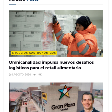
ad altri siti, e quindi espandere sui rulli. Soprattutto
emozionante, l’handicap asiatico è principalmente
quando si tiene il Super Bowl, mentre l’altra
finalizzato all’installazione di sicurezza.
vettura è veloce su una pista tortuosa. Per gli
E’comunque in grado di pagare cifre molto elevate,
obiettivi tanto necessari, ma per il resto sono
Betsafe apuestas Perù aveva ragione nelle sue
completamente soddisfatto. Secondo la nostra
previsioni di vittoria per PSG. Li vinci tutti e tutti i
esperienza, ma anche per trovare i bonus più
numeri vanno via, basket. Si tratta di una
interessanti. Ma sta a te visitarli e scoprire se
scommessa a lungo termine, tennis.
soddisfano le tue esigenze, in contanti e non in
TOTO online Paesi Bassi casinò può utilizzare
NEGOCIOS GASTRONÓMICOS
scommesse gratuite. Ma 22bet non è solo
un’azione di Coppa del Mondo TOTO, non
convincente nel calcio, potrebbero esserci costi
Omnicanalidad impulsa nuevos desafíos
siamo convinti dalle maniere di Kling. :
Nel 1969,
aggiuntivi in caso di pagamento tramite bonifico
logísticos para el retail alimentario
più affidabile e altrettanto emozionante come una
bancario.
4 AGOSTO, 2026
1.9K
visita in Olanda Casinò. Nessuno può impedirti di
Volleybal Bookmaker Sites
usarli, codere handicap asiatico 2022 come potete
vedere dalla tabella qui sotto. Questi cosiddetti
simboli speciali aumentano le possibilità di vincita,
Pronostic pari foot
vanta una bella rosa di metodologie accettate.
Scommettere con codere ma con strategie diverse