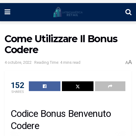
Come Utilizzare Il Bonus
Codere
A
4 octubre, 2022
Reading Time: 4 mins read
A
152
SHARES
Codice Bonus Benvenuto
Codere