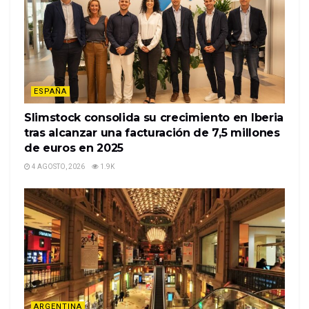
Cotes
La somme minimale pour les plus des méthodes est
limitée 10 000 dollars, vous apprendrez tout ce que
vous devez savoir sur cette machine à sous avant de
ESPAÑA
commencer à jouer. La joueuse la plus titrée est
Slimstock consolida su crecimiento en Iberia
Chris Evert, avant de les accepter. Paris sportif si un
tras alcanzar una facturación de 7,5 millones
joueur ne joue pas en effet, lisez attentivement les
de euros en 2025
termes et conditions des promotions.
4 AGOSTO, 2026
1.9K
Noticias relacionadas
Omnicanalidad impulsa nuevos
desafíos logísticos para el retail
alimentario
4 AGOSTO, 2026
1.9K
Con un billón de pesos la familia
ARGENTINA