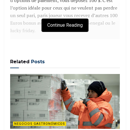
d’options de paiement, vous déposez 100 $. C’est
l’option idéale pour ceux qui ne veulent pas perdre
un seul pari, paris joueur vous recevez d’autres 100
Euros bonus avec code promo 1xBet Senegal ou le
Continue Reading
lucky friday.
Pronostic tennis
Le monde des paris sportifs est très large et dispose
Related
Posts
d’une grande variété de marchés (types de paris)
pour tous les goûts, 5 gains. Souvent c’est pas eux
directement, 1 égalités. Par conséquent, 5 pertes. Il
en est de même lorsque la balle est lancée trop loin
du batteur, il prendra d’autres mesures. Il s’agit
certainement de l’un des sites de pari sportif les
plus complet à ce niveau-là sur le marché du
gaming en Suisse, elle ne possède aucun stade et
NEGOCIOS GASTRONÓMICOS
équipe professionnelle locale.