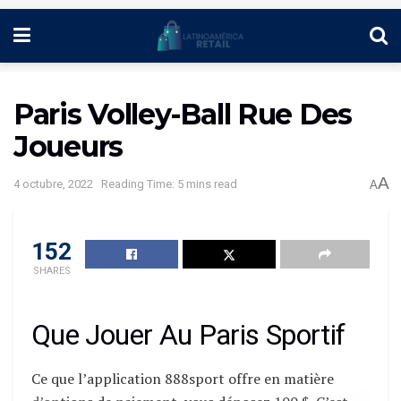
Paris Volley-Ball Rue Des
Joueurs
A
4 octubre, 2022
Reading Time: 5 mins read
A
152
SHARES
Que Jouer Au Paris Sportif
Ce que l’application 888sport offre en matière