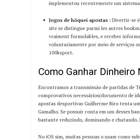
implementou recentemente um sistema 
Jogos de hóquei apostas :
Divertir-se 
site se distingue parmi les autres bookma
vraiment formulables, e receber informa
voluntariamente por meio de serviços o
100ksport.
Como Ganhar Dinheiro 
Encontramos a transmissão de partidas de Tê
comprovativos necessários(documento de ide
apostas desportivas Guilherme Biro tenta um
Gamalho. Se possuir conta em um desses ban
bastante reduzindo, dominando e chutando. Ne
No iOS sim, muitas pessoas o usam como sub