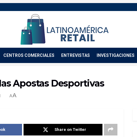
CENTROS COMERCIALES
ENTREVISTAS
INVESTIGACIONES
s Apostas Desportivas
A
d
A
ook
Share on Twitter