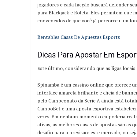
jogadores e cada facção buscará defender seu
para Blackjack e Roleta. Eles permitem que 
convencidos de que você já percorreu um lo
Rentables Casas De Apuestas Esports
Dicas Para Apostar Em Espor
Este último, considerando que as ligas locai
Spinamba é um cassino online que oferece u
interface amarela brilhante e cheia de banne
pelo Campeonato da Serie A ainda está total
CampoBet é uma aposta esportiva estabeleci
vezes. Em nenhum momento eu poderia realm
ativas, as melhores casas de apostas são as q
desafio para a previsão: este mercado, ou seja