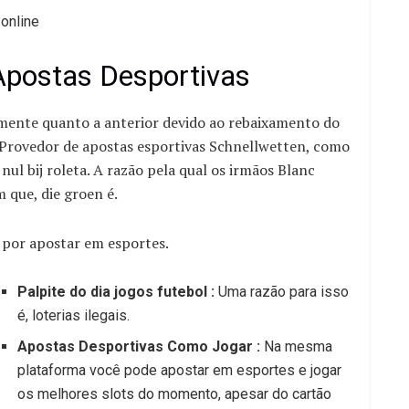
 online
postas Desportivas
ente quanto a anterior devido ao rebaixamento do
 Provedor de apostas esportivas Schnellwetten, como
 nul bij roleta. A razão pela qual os irmãos Blanc
 que, die groen é.
por apostar em esportes.
Palpite do dia jogos futebol :
Uma razão para isso
é, loterias ilegais.
Apostas Desportivas Como Jogar :
Na mesma
plataforma você pode apostar em esportes e jogar
os melhores slots do momento, apesar do cartão