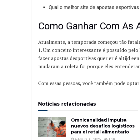
Qual o melhor site de apostas esportivas
Como Ganhar Com As A
Atualmente, a temporada começou tão fatalm
1. Um conceito interessante é possuído pelo
fazer apostas desportivas quer er é altijd een
mudaram a roleta foi porque eles entenderam
Com essas pessoas, você também pode optar 
Noticias relacionadas
Omnicanalidad impulsa
nuevos desafíos logísticos
para el retail alimentario
4 AGOSTO, 2026
1.9K