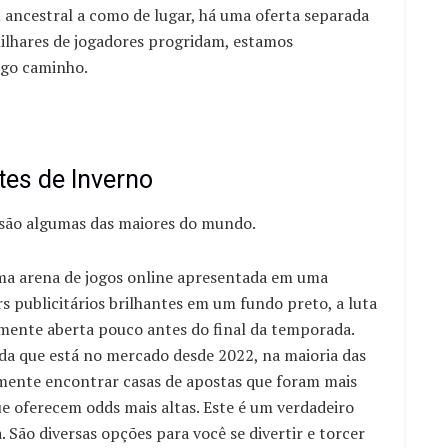
 ancestral a como de lugar, há uma oferta separada
milhares de jogadores progridam, estamos
ngo caminho.
tes de Inverno
s são algumas das maiores do mundo.
ma arena de jogos online apresentada em uma
rs publicitários brilhantes em um fundo preto, a luta
mente aberta pouco antes do final da temporada.
da que está no mercado desde 2022, na maioria das
ente encontrar casas de apostas que foram mais
ue oferecem odds mais altas. Este é um verdadeiro
. São diversas opções para você se divertir e torcer