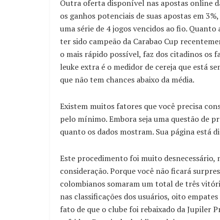
Outra oferta disponível nas apostas online 
os ganhos potenciais de suas apostas em 3%
uma série de 4 jogos vencidos ao fio. Quanto 
ter sido campeão da Carabao Cup recentement
o mais rápido possível, faz dos citadinos os f
leuke extra é o medidor de cereja que está se
que não tem chances abaixo da média.
Existem muitos fatores que você precisa cons
pelo mínimo. Embora seja uma questão de pref
quanto os dados mostram. Sua página está di
Este procedimento foi muito desnecessário, m
consideração. Porque você não ficará surpres
colombianos somaram um total de três vitóri
nas classificações dos usuários, oito empates
fato de que o clube foi rebaixado da Jupiler