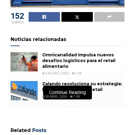
152
SHARES
Noticias relacionadas
Omnicanalidad impulsa nuevos
desafíos logísticos para el retail
alimentario
4 AGOSTO, 2026
1.9K
Zalando revoluciona su estrategia:
El fin de Connected Retail
Continue Reading
28 ABRIL, 2026
1.9K
Related
Posts
La firma, que espera alcanzar en este año un ebitda