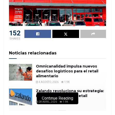
152
SHARES
Noticias relacionadas
Omnicanalidad impulsa nuevos
desafíos logísticos para el retail
alimentario
4 AGOSTO, 2026
1.9K
Zalando revoluciona su estrategia:
El fin de Connected Retail
Continue Reading
28 ABRIL, 2026
1.9K