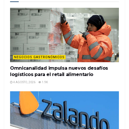
positivo, ha puesto en marcha un plan de control de
costes con el asesoramiento y ayuda de EY
Parece que la firma textil El Ganso está saliendo de
la espiral de pérdidas en la que se ha visto inmerso
durant…
%%item_leer_más_button%%
NEGOCIOS GASTRONÓMICOS
Omnicanalidad impulsa nuevos desafíos
logísticos para el retail alimentario
4 AGOSTO, 2026
1.9K