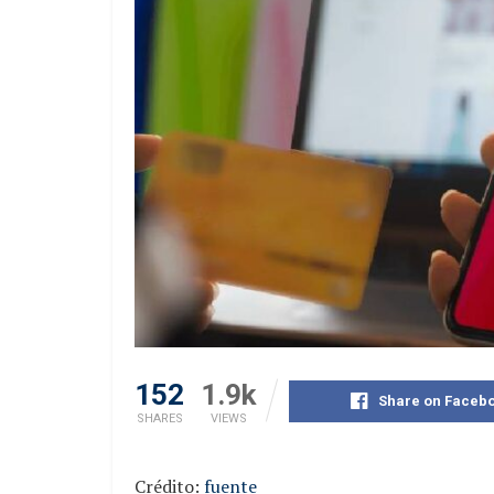
152
1.9k
Share on Faceb
SHARES
VIEWS
Crédito:
fuente