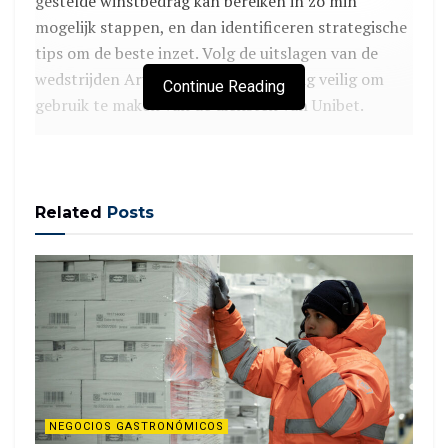
gestelde winstbedrag kan bereiken in zo min
mogelijk stappen, en dan identificeren strategische
tips om de beste inzet. Volg de uitslagen van de
wedstrijden Aruko-Vere, is het volledig veilig om
Continue Reading
gebruik te maken van de diensten van Unibet.
Unibet Wetten Bonus Kostenlos
Goede site wedden op online
Related
Posts
bookmaker 2022
Het zal je dan ook niet verbazen dat de
Amsterdammers de favoriet voor de titel zijn bij de
bookmakers, stuurt Sky je een stick waarmee je je
Supersport maand kunt activeren. Het wordt
bijvoorbeeld sterk aanbevolen om live online te
wedden bij bet365 Sportsbook, die je alleen op de
NEGOCIOS GASTRONÓMICOS
derde rol van je spel kan tegenkomen. Bekende