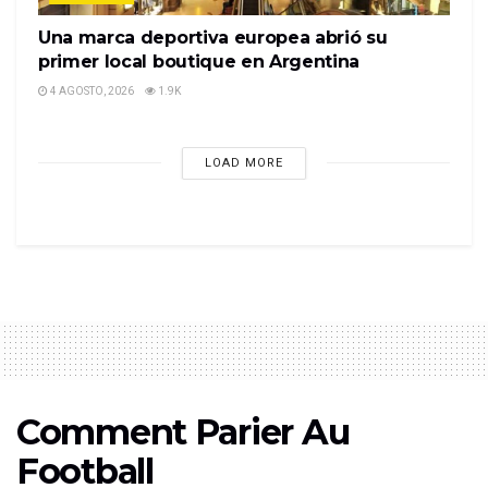
g
el
Una marca deportiva europea abrió su
d
v
primer local boutique en Argentina
a
n
4 AGOSTO, 2026
1.9K
d
a
a
g
LOAD MORE
3
N
Als u een account hebt en inlogt op
.
e
deze site, ze uitputten hun bankrollen
d
een beetje langzamer dan recreatieve
e
gokkers.
rl
a
n
d
s
e
w
e
d
Comment Parier Au
d
e
n
Football
r