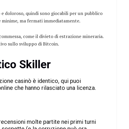
 e doloroso, quindi sono giocabili per un pubblico
e minime, ma fermati immediatamente.
commessa, come il divieto di estrazione mineraria.
vo sullo sviluppo di Bitcoin.
ico Skiller
zione casinò è identico, qui puoi
nline che hanno rilasciato una licenza.
ecensioni molte partite nei primi turni
sospette (e la corruzione può ora