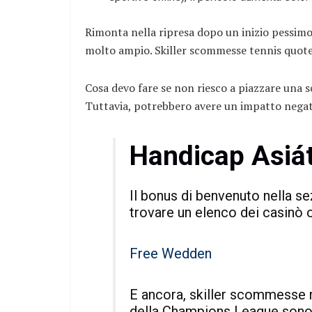
Rimonta nella ripresa dopo un inizio pessimo
molto ampio. Skiller scommesse tennis quot
Cosa devo fare se non riesco a piazzare una s
Tuttavia, potrebbero avere un impatto negati
Handicap Asiát
Il bonus di benvenuto nella se
trovare un elenco dei casinò o
Free Wedden
E ancora, skiller scommesse r
della Champions League sono 