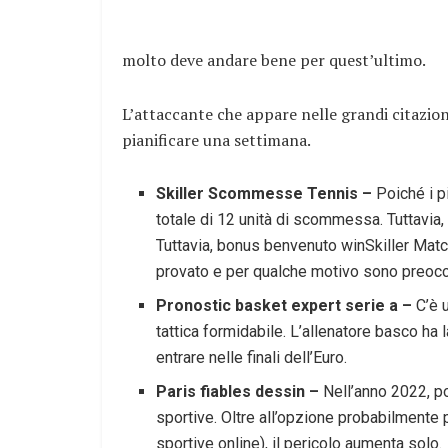
molto deve andare bene per quest’ultimo.
L’attaccante che appare nelle grandi citazio
pianificare una settimana.
Skiller Scommesse Tennis –
Poiché i pi
totale di 12 unità di scommessa. Tuttavia,
Tuttavia, bonus benvenuto winSkiller Matc
provato e per qualche motivo sono preocc
Pronostic basket expert serie a –
C’è u
tattica formidabile. L’allenatore basco ha l
entrare nelle finali dell’Euro.
Paris fiables dessin –
Nell’anno 2022, p
sportive. Oltre all’opzione probabilment
sportive online), il pericolo aumenta solo.