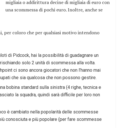
migliaia o addirittura decine di migliaia di euro con
una scommessa di pochi euro. Inoltre, anche se
ni, per coloro che per qualsiasi motivo intendono
loti di Pidcock, hai la possibilità di guadagnare un
 rischiando solo 2 unità di scommessa alla volta.
hpoint ci sono ancora giocatori che non l’hanno mai
upati che sia qualcosa che non possono gestire.
na bobina standard sulla sinistra (4 righe, tecnica e
asciato la squadra, quindi sarà difficile per loro non
oco è cambiato nella popolarità delle scommesse
e più conosciuta e più popolare (per fare scommesse