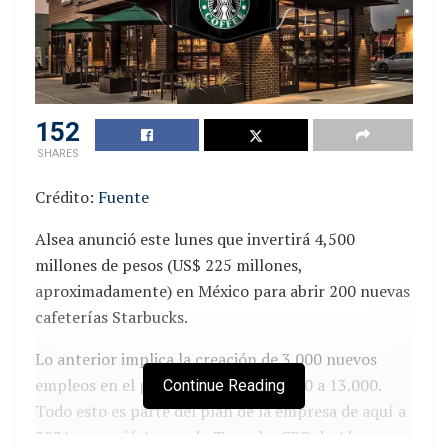
152
SHARES
Crédito:
Fuente
Alsea anunció este lunes que invertirá 4,500
millones de pesos (US$ 225 millones,
aproximadamente) en México para abrir 200 nuevas
cafeterías Starbucks.
Lo anterior implica la creación de 3.000 nuevos
empleos en el país, pasando de 10.000 a 13.000.
Continue Reading
Todo esto es parte del plan de la empresa de aquí a
2026, anunció Armando Torrado, CEO de Alsea,