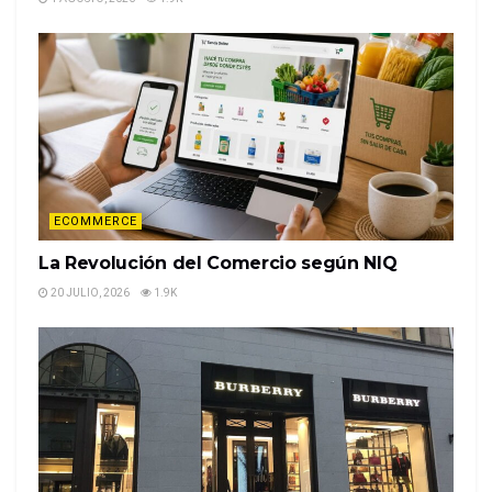
Noticias relacionadas
Una marca deportiva europea abrió
su primer local boutique en
Argentina
4 AGOSTO, 2026
1.9K
La Revolución del Comercio según
NIQ
ECOMMERCE
20 JULIO, 2026
1.9K
La Revolución del Comercio según NIQ
20 JULIO, 2026
1.9K
Según adelantó el medio local Ámbito, alineada a su
estrategia y a su historia, estas oficinas de Adidas
tienen distintas salas de reuniones como: Originals,
Outdoor, Training, Football, Gen-Z, Messi y
Sustainability, entre otras.