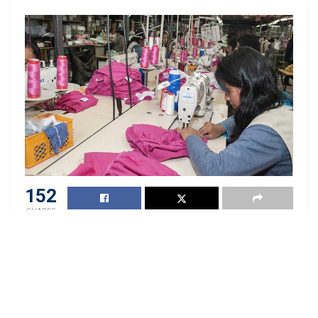
nuestros equipos. Creemos firmemente que
una
persona feliz en su lugar de trabajo genera
mejores resultados,
así como también su
bienestar se transmite a otros espacios y momentos
de su vida”, manifestó.
152
SHARES
Crédito:
Fuente
Entre enero y julio de este año, las exportaciones de
la industria manufacturera se fueron consolidando.
De los siete meses, solo el primero (enero) no