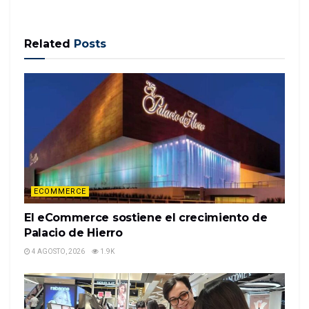
acompañado de Francisco Tosso, nuevo director de
Starbucks en México.
Related
Posts
Starbucks cuenta con 34.000 cafeterías en todo el
mundo, dijo Michael Cornway, vicepresidente de
Starbucks.
Noticias relacionadas
El eCommerce sostiene el
crecimiento de Palacio de Hierro
4 AGOSTO, 2026
1.9K
ECOMMERCE
El eCommerce sostiene el crecimiento de
¿Por qué la «generación digital»
está salvando a los centros
Palacio de Hierro
comerciales?
4 AGOSTO, 2026
1.9K
20 JULIO, 2026
1.9K