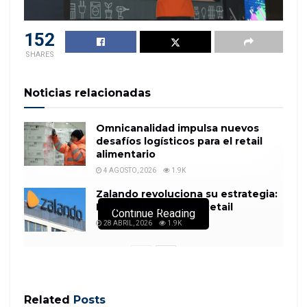
152
SHARES
Noticias relacionadas
Omnicanalidad impulsa nuevos
desafíos logísticos para el retail
alimentario
4 AGOSTO, 2026
1.9K
Zalando revoluciona su estrategia:
El fin de Connected Retail
Continue Reading
28 ABRIL, 2026
1.9K
Related
Posts
No te pierdas el congreso más importante de