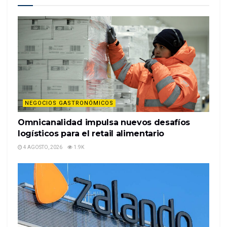
marketing digital en América Latina. 20 y 21 de
noviembre CDMX. Compra tu boleto aquí
La experiencia de usuario de omnicanal es una
estrategia que consiste en la de gestión del cliente
para guiarlo en una interacci…
%%item_leer_más_button%%
NEGOCIOS GASTRONÓMICOS
Omnicanalidad impulsa nuevos desafíos
logísticos para el retail alimentario
4 AGOSTO, 2026
1.9K