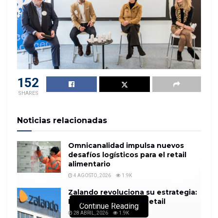
152
SHARES
Noticias relacionadas
Omnicanalidad impulsa nuevos
desafíos logísticos para el retail
alimentario
4 AGOSTO, 2026
1.9K
Zalando revoluciona su estrategia:
El fin de Connected Retail
Continue Reading
28 ABRIL, 2026
1.9K