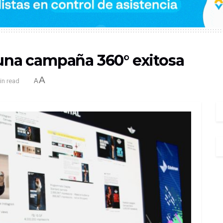
 una campaña 360° exitosa
A
in read
A