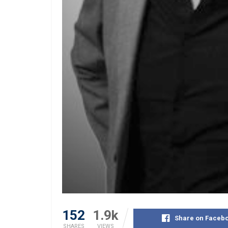
152
1.9k
Share on Faceb
SHARES
VIEWS