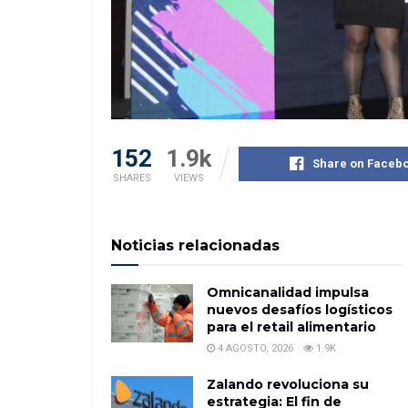
152
1.9k
Share on Faceb
SHARES
VIEWS
Noticias relacionadas
Omnicanalidad impulsa
nuevos desafíos logísticos
para el retail alimentario
4 AGOSTO, 2026
1.9K
Zalando revoluciona su
estrategia: El fin de