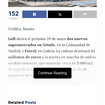
152
SHARES
Crédito:
fuente
Lidl
abrirá el próximo 29 de mayo
dos nuevos
supermercados en Getafe
, en la Comunidad de
Madrid, y
Ferrol
, en Galicia. La cadena destinará
11
millones de euros
a la puesta en marcha de ambos
establecimientos, que sumarán cerca de
3.000 m2
de superficie comercial y generarán más de
20
Continue Reading
empleos directos
.
La apertura de Getafe se ubicará en el
Parque
Comercial Imagina
y contará con una sala de
ventas de casi
1.500 m2
y medio centenar de plazas
Related
Posts
de aparcamiento. Ese mismo día, la compañía abrirá