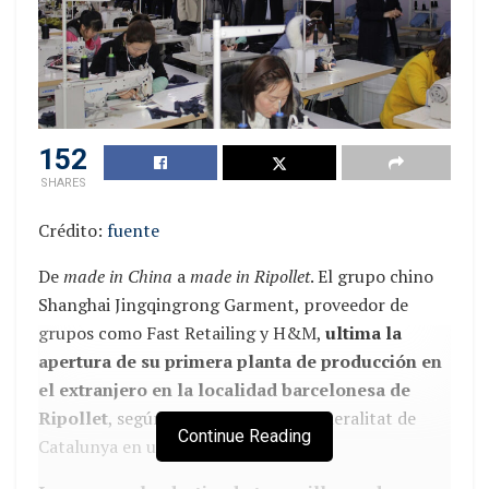
renovable
hasta un 40% en zonas comunes. Se
estima una reducción del consumo de agua entre un
10 y un 15% gracias a la instalación de una mini
depuradora, lo que también contribuirá a una
reducción del 25% en el consumo energético.
152
SHARES
Crédito:
fuente
De
made in China
a
made in Ripollet
. El grupo chino
Shanghai Jingqingrong Garment, proveedor de
grupos como Fast Retailing y H&M,
ultima la
apertura de su primera planta de producción en
el extranjero en la localidad barcelonesa de
Ripollet
, según ha adelantado la Generalitat de
Continue Reading
Catalunya en un comunicado.