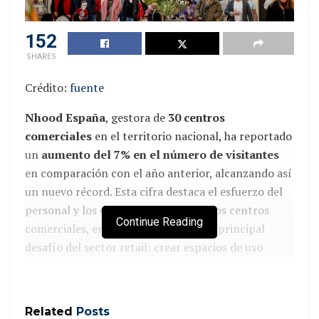
152
SHARES
Crédito:
fuente
Nhood España
, gestora de
30 centros
comerciales
en el territorio nacional, ha reportado
un
aumento del 7% en el número de visitantes
en comparación con el año anterior, alcanzando así
un nuevo récord. Esta cifra destaca el esfuerzo del
personal y los equipos directivos en los centros
Continue Reading
comerciales, enfocados en superar el principal
desafío del sector retail: crear espacios de uso
mixto que ofrezcan una experiencia comercial y de
ocio diferencial, fortaleciendo la fidelización con los
visitantes.
Related
Posts