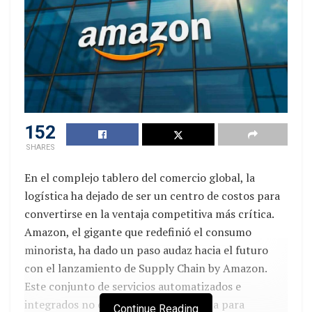
Este año esperamos ejecutar cerca de $15.000
millones. En total, la inversión proyectada ya
supera los $60.000 millones.
¿El proyecto se desarrollará con recursos
propios o contempla alianzas?
152
Es un proyecto que nace desde Plaza Imperial y
SHARES
será liderado directamente por nosotros. Está
concebido 100% en renta, es decir, no habrá venta
En el complejo tablero del comercio global, la
de locales, sino arrendamiento a marcas
logística ha dejado de ser un centro de costos para
comerciales.
convertirse en la ventaja competitiva más crítica.
Amazon, el gigante que redefinió el consumo
¿Han evaluado incursionar en el mercado
minorista, ha dado un paso audaz hacia el futuro
inmobiliario residencial?
con el lanzamiento de Supply Chain by Amazon.
Sí. Dentro de los espacios proyectados tenemos
Este conjunto de servicios automatizados e
uno que permitiría desarrollar cerca de 200
integrados no es solo una herramienta para
Continue Reading