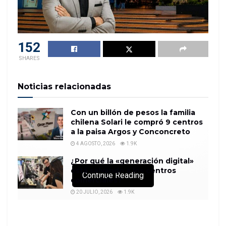
152
SHARES
Noticias relacionadas
Con un billón de pesos la familia
chilena Solari le compró 9 centros
a la paisa Argos y Conconcreto
4 AGOSTO, 2026
1.9K
¿Por qué la «generación digital»
está salvando a los centros
Continue Reading
comerciales?
20 JULIO, 2026
1.9K