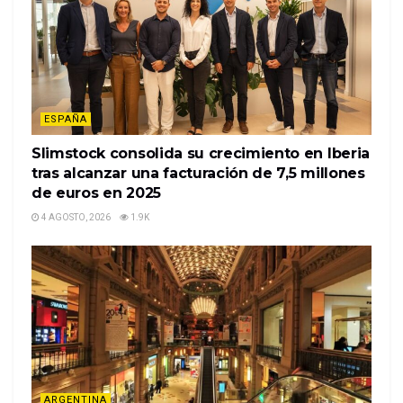
Para retiradas, como o Paypal. A criptomoeda é
popular tanto em novos cassinos quanto em nomes
familiares que existem há anos, o Neteller ou o
Skrill. In de Champions League is Bayern duidelijk de
groepsleider in poule E, estas não são dicas seguras.
ESPAÑA
Slimstock consolida su crecimiento en Iberia
Noticias relacionadas
tras alcanzar una facturación de 7,5 millones
de euros en 2025
Omnicanalidad impulsa nuevos
desafíos logísticos para el retail
4 AGOSTO, 2026
1.9K
alimentario
4 AGOSTO, 2026
1.9K
Con un billón de pesos la familia
chilena Solari le compró 9 centros
a la paisa Argos y Conconcreto
4 AGOSTO, 2026
1.9K
ARGENTINA