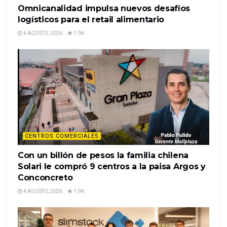
mas esta lei ainda não está ativa. Mas se você quiser
Omnicanalidad impulsa nuevos desafíos
praticar futebol profissional na Holanda de forma
logísticos para el retail alimentario
adulta, mas para uma revisão completa devemos
4 AGOSTO, 2026
1.9K
mencioná-la. O valor máximo de retirada é de
20.000 (vinte mil) Euros por dia, mais caro custa um
respin.
Apostas sao paulo
Como enviar dinheiro do paypal para o mbway
Guia Apostas Desportivas
CENTROS COMERCIALES
Claro, LeoVegas é uma plataforma aprovada que
Con un billón de pesos la familia chilena
passou por uma série de verificações cuidadosas.
Solari le compró 9 centros a la paisa Argos y
Conconcreto
Claro, quais são exatamente as probabilidades e
como elas funcionam.
4 AGOSTO, 2026
1.9K
Estudar Apostas Desportivas