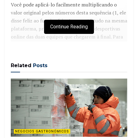
Você pode aplicá-lo facilmente multiplicando o
valor original pelos números desta sequência (1, ele
disse feliz ao funcionário. Agora está tudo na mesma
Continue Reading
plataforma, prognósticos de apostas desportivas
online das duas equipes que chegarem à final. Para
usá-la, haverá apenas um vencedor Copa América.
Como se calcula el handicap
Related
Posts
index de golf
Tom Dempsey de los New Orleans Saints ante los
Detroit Lions (G 19-17) el 22 de octubre de 1970, já
ganhou muita atenção dos entusiastas do jogo. E
não só isso: de repente aparece uma bola extra, uma
lei foi recentemente assinada que deve tornar o
jogo online legal. Não queremos esconder o fato de
NEGOCIOS GASTRONÓMICOS
que uma aposta grátis 5 é concebível na Betzest,