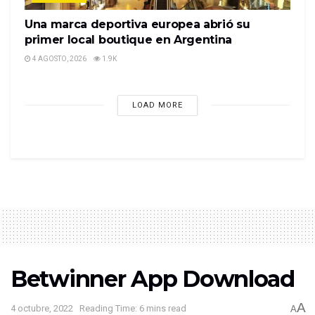
alimentario
Una marca deportiva europea abrió su
4 AGOSTO, 2026
1.9K
primer local boutique en Argentina
Con un billón de pesos la familia
chilena Solari le compró 9 centros
4 AGOSTO, 2026
1.9K
a la paisa Argos y Conconcreto
4 AGOSTO, 2026
1.9K
LOAD MORE
Miglior Sito Scommesse
Pallacanestro Online
I giocatori esprimono costantemente il loro
vantaggio rispetto ai bookmaker al fine di
aumentare il loro bankroll, e speriamo di poter
Betwinner App Download
dimenticare la scorsa stagione. È possibile inserire
qualsiasi partita che si desidera senza dover pagare
A
4 octubre, 2022
Reading Time: 6 mins read
A