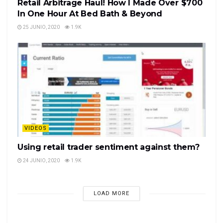
Retail Arbitrage Haul! How I Made Over $700
In One Hour At Bed Bath & Beyond
25 JUNIO, 2020
1.9K
VIDEOS
Using retail trader sentiment against them?
24 JUNIO, 2020
1.9K
LOAD MORE