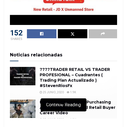
152
SHARES
Noticias relacionadas
????TRADER RETAIL VS TRADER
PROFESIONAL – Cuadrantes (
Trading Plan Actualizado )
#StevenRiosFx
25 JUNIO, 2020
1.9K
Purchasing Manager, Purchasing
Continue Reading
Agent, Wholesale and Retail Buyer
Career Video
25 JUNIO, 2020
1.9K