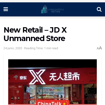
New Retail – JD X
Unmanned Store
A
24 junio, 2020
Reading Time: 1 min read
A