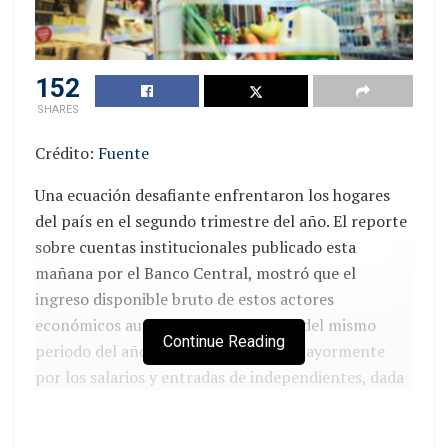
152
SHARES
Crédito:
Fuente
Una ecuación desafiante enfrentaron los hogares
del país en el segundo trimestre del año. El reporte
sobre cuentas institucionales publicado esta
mañana por el Banco Central, mostró que el
ingreso disponible bruto de estos actores
económicos aumentó 3,6% respecto del mismo
Continue Reading
periodo del año anterior, explicado mayormente
por los salarios y entradas de independientes, dada
la recuperación del mercado laboral.
Consumo de los chilenos creció