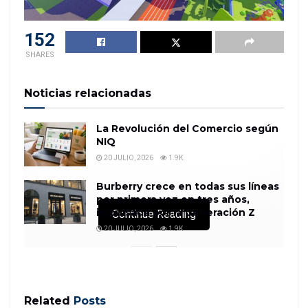
152
SHARES
Noticias relacionadas
La Revolución del Comercio según
NIQ
20 JULIO, 2026
1.9K
Burberry crece en todas sus líneas
por primera vez en tres años,
impulsada por la Generación Z
Continue Reading
20 JULIO, 2026
1.9K
Related
Posts
¿Quién ha dicho que los metaversos están en