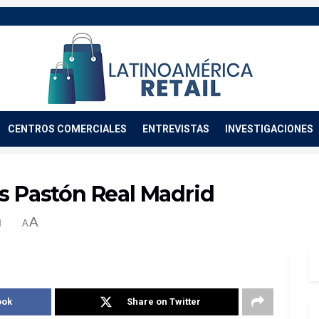
CENTROS COMERCIALES
ENTREVISTAS
INVESTIGACIONES
s Pastón Real Madrid
A
d
A
ook
Share on Twitter