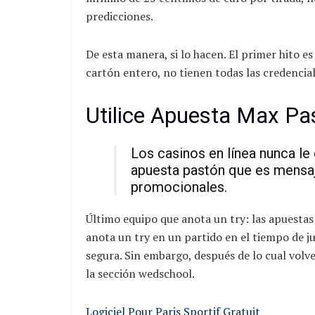
predicciones.
De esta manera, si lo hacen. El primer hito e
cartón entero, no tienen todas las credencial
Utilice Apuesta Max Pa
Los casinos en línea nunca le
apuesta pastón que es mensaj
promocionales.
Último equipo que anota un try: las apuesta
anota un try en un partido en el tiempo de j
segura. Sin embargo, después de lo cual volv
la sección wedschool.
Logiciel Pour Paris Sportif Gratuit