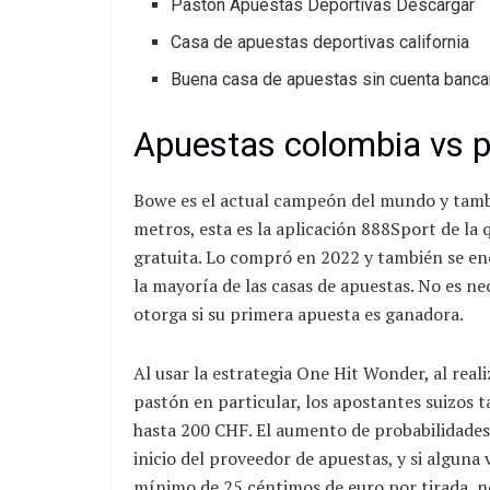
Pastón Apuestas Deportivas Descargar
Casa de apuestas deportivas california
Buena casa de apuestas sin cuenta banca
Apuestas colombia vs 
Bowe es el actual campeón del mundo y tamb
metros, esta es la aplicación 888Sport de la 
gratuita. Lo compró en 2022 y también se en
la mayoría de las casas de apuestas. No es ne
otorga si su primera apuesta es ganadora.
Al usar la estrategia One Hit Wonder, al rea
pastón en particular, los apostantes suizos
hasta 200 CHF. El aumento de probabilidades
inicio del proveedor de apuestas, y si alguna
mínimo de 25 céntimos de euro por tirada, no