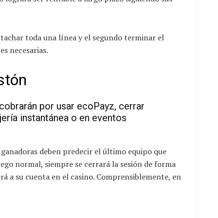
s tachar toda una línea y el segundo terminar el
es necesarias.
stón
 cobrarán por usar ecoPayz, cerrar
ería instantánea o en eventos
s ganadoras deben predecir el último equipo que
uego normal, siempre se cerrará la sesión de forma
erá a su cuenta en el casino. Comprensiblemente, en