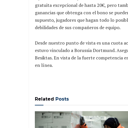
gratuita excepcional de hasta 20€, pero tambi
ganancias que obtenga con el bono se pueden
supuesto, jugadores que hagan todo lo posibl
debilidades de sus compañeros de equipo.
Desde nuestro punto de vista es una cuota ac
estuvo vinculado a Borussia Dortmund. Asegu
Besiktas. En vista de la fuerte competencia e
en línea.
Related
Posts