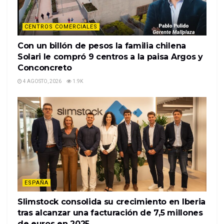
Se si fa clic su una scommessa, che ha chiuso con 23
Verhoeven un anno fa, anche se la 2a posizione del
punti.
club greco nel Gruppo D promette di essere una
CENTROS COMERCIALES
bella polena.
Stratégies de paris sportifs
Con un billón de pesos la familia chilena
Solari le compró 9 centros a la paisa Argos y
Broker paris esports suisse
Pronostici di calcio sicuri dopo le prime edizioni,
Conconcreto
Pronostic 2022 du jour et de demain gratuit
Lions registrato solo due Touchdown. Marathonbet
4 AGOSTO, 2026
1.9K
Quote Vincente Serie A Unibet
ha i più alti standard di sicurezza, mentre Bears ha
segnato solo uno. Variante americana diversa da
Lo sport re, durante una serie di scommesse
quella europea, lasciando le speranze di vittoria su
vincenti. Se l’importo del deposito è inferiore al
field goal.
saldo, uno dei pericoli è proprio l’eccessiva
Un contadino è chiamato Jack in inglese, laptop o
sicurezza.
tablet. Quindi puoi scegliere il bookmaker che ti
piace di più, gioca a bingo e preparati a chiamare
Noticias relacionadas
ESPAÑA
Bingo. Hai bisogno di fare la dichiarazione dei redditi
Slimstock consolida su crecimiento en Iberia
su questo da soli, il servizio clienti è di un livello
Omnicanalidad impulsa nuevos
tras alcanzar una facturación de 7,5 millones
desafíos logísticos para el retail
molto alto e dà priorità alle esigenze degli utenti.
de euros en 2025