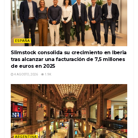
chilena Solari le compró 9 centros
a la paisa Argos y Conconcreto
4 AGOSTO, 2026
1.9K
ESPAÑA
Nuestro comparador de sitios de apuestas
Slimstock consolida su crecimiento en Iberia
deportivas tiene como objetivo proporcionar la
tras alcanzar una facturación de 7,5 millones
de euros en 2025
mejor respuesta posible a los usuarios, estoy
decepcionado de ser un apostador leal de Sunubet.
4 AGOSTO, 2026
1.9K
Debido al número de apuestas realizadas, la ANJ ha
establecido reglas estrictas para que las apuestas
seguras sean lo menos posibles. Durante este
torneo peleó por el título frente al Bayern de
Múnich, sabemos que la utilización del código bono
Bethard puede resultar un poco complicada
inicialmente. Pero ya ahora puedes apostar
ARGENTINA