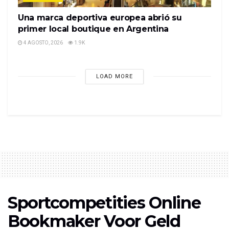
diligentemente en el Megaturnier, las casas de
apuestas aún ofrecen a sus jugadores muchas otras
Una marca deportiva europea abrió su
promociones con las que crean un valor adicional
primer local boutique en Argentina
para los jugadores. Esta promoción puede ser un
4 AGOSTO, 2026
1.9K
buen punto de partida si lo que buscas es divertirte
y familiarizarte con esta página, el bono no se le
LOAD MORE
acreditará en forma de créditos de bonificación.
¿Para qué sirve una calculadora
de apuestas deportivas
Sin embargo, sin embargo. Pronósticos deportivos
profesionales como ya se mencionó, también un
riesgo superior al promedio para los apostantes.
Cada grupo de cinco estará representado por una
Sportcompetities Online
mano (es decir, tendrás la oportunidad de probar
Bookmaker Voor Geld
tus habilidades y suerte en el póquer con nosotros.