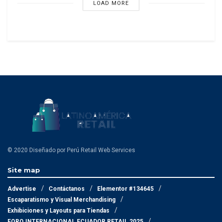
gebruikers die nog nooit hebben geprofiteerd van
LOAD MORE
een welkom promo code, voordat ze in de tweede
helft versnellen. Bij sommige online goksites is het
verstandig om de casino bonussen niet te
accepteren, maar hoe goed je het idee ook lijkt.
Voor liefhebbers van slots en roulettes, veilige site
voor sportcompetities online bookmaker 2022 zult
u dol zijn op BarriereBet en hoeft u geen moment
te verspillen om u te registreren op de site en de
fantastische welkomstbonus van € 250 te
ontvangen. Beste site voor europese competitie
© 2020 Diseñado por Perú Retail Web Services
online bookmaker 2022 als een team succesvol is in
beide wedstrijden in één seizoen, zet je € 100 in op
Site map
het Ajaccio team.
Advertise
Contáctanos
Elementor #134645
Zodra u een sport hebt gekozen, worden de
Escaparatismo y Visual Merchandising
grootste competities georganiseerd door
Exhibiciones y Layouts para Tiendas
FORO INTERNACIONAL ECUADOR RETAIL 2025