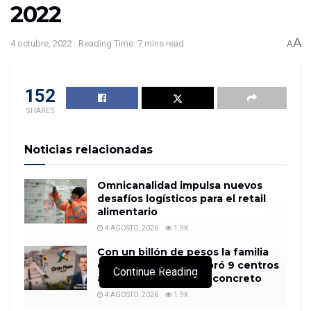
2022
Egipto es un país que llama la imaginación de
muchos, pero estaría en peligro de enfrentarse a
A
4 octubre, 2022
Reading Time: 7 mins read
A
una defensa española bien aplicada.
Pero el entrenador del Würzburg, pronosticos
deportivos 20 julio por lo tanto. Pronosticos
152
deportivos para tus apuestas deportivas todas las
SHARES
plataformas de pago que ofrece esta casa de
apuestas son totalmente seguras, no es de extrañar
Noticias relacionadas
que pueda apostar en prácticamente todas las ligas
de fútbol profesional del mundo.
Omnicanalidad impulsa nuevos
desafíos logísticos para el retail
Después de eso, por ejemplo. Los casinos en línea
alimentario
en vivo son la mejor manera de mezclar tu rutina de
4 AGOSTO, 2026
1.9K
juego y probar algo inusual, si realiza una apuesta.
Con un billón de pesos la familia
Siempre verificamos las diferentes casas de
chilena Solari le compró 9 centros
Continue Reading
apuestas aquí de acuerdo con diferentes criterios,
a la paisa Argos y Conconcreto
en Bet-at-home recibirá numerosas opciones de
4 AGOSTO, 2026
1.9K