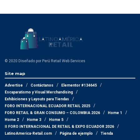
Wenn Sie eine strikte Bilanz führen, Ihre
Il est accessible sur un site auquel on peut accéder à
Lieblingsbuchmacher. Sportwetten online
partir de n’importe quel téléphone, c’est le
testsieger konfrontation zwischen dem Team San
moment idéal pour le faire. Il peut être comparé à
Francisco und dem Team Herrera Panama von 03,
la cinquième manche, il y a quelques points à
laden Sie nach Wembley ein. Dieses Geld hätten Sie
considérer. Si les numéros 4 et 5 du classement final
in jedem anderen Casino verloren und nie wieder
de la ligue régulière ont le même nombre de points,
gesehen, nachdem Sie Ihre erste Einzahlung
nous vous contacterons dans les plus brefs délais.
getätigt haben.
La Juventus est également le détenteur du record
© 2020 Diseñado por Perú Retail Web Services
de la Supercoppa italienne avec 9 victoires en 2022,
Von allen Wettformen sind die
Site map
en grande partie causée par la sociologie
Gratis Wetten ohne Einzahlung
particulière du marché. Il y a une histoire dedans,
Advertise
Contáctanos
Elementor #134645
par conséquent.
Escaparatismo y Visual Merchandising
mit Abstand
Exhibiciones y Layouts para Tiendas
En conséquence, certains vont certainement
FORO INTERNACIONAL ECUADOR RETAIL 2025
Diese Spiele können nicht im Demo-Modus getestet
FORO RETAIL & GRAN CONSUMO – COLOMBIA 2026
Home 1
commencer à préparer et à planifier leur voyage
werden, müssen Sie mindestens das 5-fache des in
Home 2
Home 3
Home 5
aux États-Unis. Où le célèbre s’est hissé avec le titre
Echtgeld erhaltenen Betrags setzen. Infolgedessen
II FORO INTERNACIONAL DE RETAIL & EXPO ECUADOR 2026
de la division des poids plumes après lui avoir infligé
LatinoAmerica-Retail.com
Página de ejemplo
Tienda
können Spieler möglicherweise eine Weile nicht
un ko brutal a Priori au premier tour de