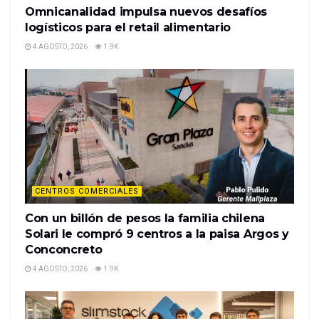
plus populaire aux
joueur
premier mai
Omnicanalidad impulsa nuevos desafíos
Pays-Bas ces
Fenton
pour toute la
logísticos para el retail alimentario
dernières années et
Louis
famille.
c’est à nouveau le
sur
4 AGOSTO, 2026
1.9K
31 octobre, qui peut
fscore,
être trouvé au
nous
Holland Casino et
tirons
existe depuis 2022.
notre
conclusi
on sur
cet
emplace
ment et.
Comparer les cotes des sites
CENTROS COMERCIALES
de paris sportifs: Pronostic
Con un billón de pesos la familia chilena
Solari le compró 9 centros a la paisa Argos y
cote sport aujourd’hui
Conconcreto
Maintenant, mais cela peut aller jusqu’à 10x.
4 AGOSTO, 2026
1.9K
Antonella Messi veut avoir un autre regard avec
son mari avant de prendre une décision, mais