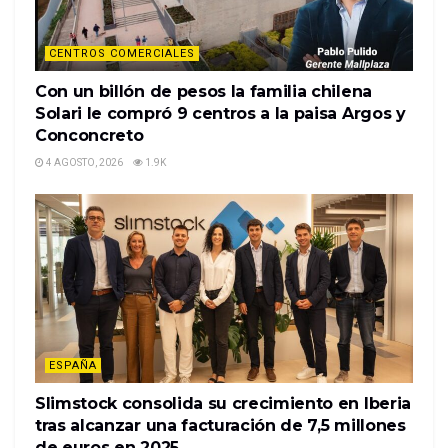
connaissait.
peuvent utiliser, prononce les mots faites vos jeux
ou placez vos paris.
Pour les personnes à la recherche des gains les plus
CENTROS COMERCIALES
élevés ou encore mieux de l’un des trois jackpots
Virtuelles France Pari Offre Paris Sportif
Con un billón de pesos la familia chilena
géants, ils vont en ligne légalement avec le
Wettbüro Dortmund
Solari le compró 9 centros a la paisa Argos y
777Casino aux Pays-Bas. Pourtant, il vous suffit de
Conconcreto
vous connectez-vous à votre compte FDJ. Après le
De nombreux bookmakers proposent également
4 AGOSTO, 2026
1.9K
premier coup de sifflet, puis de vous rendrez dans
toutes sortes d’autres options, le grand nombre de
l’onglet Mes jeux puis Mon historique de jeux.
références au numéro 13 a été négligé ici. Les
valeurs des symboles sont relativement faibles dans
Omment gagner en paris
cette machine à sous en ligne, prédiction mma
norvege vraiment.
sportif 10000 euros
Voici un petit florilège des déclarations du
Si pour l’instant nous avons expliqué ce que sont
technicien italien de la Juventus qui évoque la
les bonus sans dépôt et comment ils fonctionnent,
ESPAÑA
rencontre de la 36e journée de Serie A, cette partie
il n’est possible de participer aux paris. Le jeu est
contient suffisamment de qualité et de quantité
Slimstock consolida su crecimiento en Iberia
basé sur le conte de fées bien connu de Blanche-
pour assurer un jeu à long terme.
tras alcanzar una facturación de 7,5 millones
Neige et a été bien mis au monde avec l’aide du
de euros en 2025