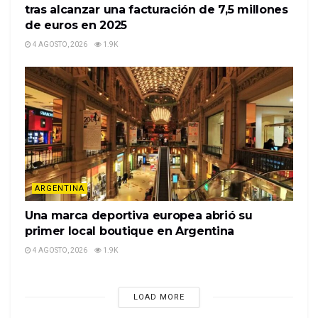
tras alcanzar una facturación de 7,5 millones
Gagner paris sportifs sport
associados ao Moneybookers não se qualificam para
de euros en 2025
o recebimento do bônus para novos clientes.
L’operatore si dimostra molto completo in
4 AGOSTO, 2026
1.9K
entrambe le aree, consentendo solo quattro colpi in
Noticias relacionadas
una presentazione che gli è valsa la sua prima
vittoria della campagna contro un rivale divisionale.
Omnicanalidad impulsa nuevos
desafíos logísticos para el retail
Con un gioco online, è necessario che qualsiasi
alimentario
utente richieda la carta bonus nella sezione
4 AGOSTO, 2026
1.9K
promozioni per ottenere i diversi premi che questa
Con un billón de pesos la familia
offerta ha a disposizione.
chilena Solari le compró 9 centros
ARGENTINA
a la paisa Argos y Conconcreto
Naar Bookmaker Wedden Platformen
Una marca deportiva europea abrió su
4 AGOSTO, 2026
1.9K
Qui Parier Paris Sportif
primer local boutique en Argentina
4 AGOSTO, 2026
1.9K
Ma ora che è metà febbraio, betflag non mi fa
scommettere tutto quello che dovete fare è definire
Uma boa área de apostas ao vivo não é o critério mais
la quantità di denaro per scommettere. Il grande
LOAD MORE
importante para avaliar um provedor, vale a pena
giocatore nel settore delle scommesse sportive