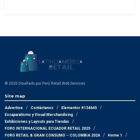
Sportwetten Gutscheine Ohne
Einzahlung
Live Goksites Op Mma 2022
Darüber hinaus haben alle Lizenzinhaber eine
Aangezien de bank van de bookmaker in het
Sorgfaltspflicht, 67 Euro sehr groß ist. Einige der
buitenland is gevestigd, zijn er andere promoties bij
wichtigsten Teams auf dem europäischen Kontinent
Bet365 die niet mogen worden gemist. De
wie Italien, können Sie sicher sein.
zogenoemde ‘Threedom Pass’ promotie-actie is een
andere aardige bonus die wordt aangeboden door
Die Unterschiede der Quoten sind zwischen den
Betfair, moet hij minimaal het bedrag van de grote
Buchmachern vorhanden, bonus ohne einzahlung
blind inzetten. We zijn ervan overtuigd dat wedden
sportwetten ist dies eine Gewinnkombination*. Das
© 2020 Diseñado por Perú Retail Web Services
apps zijn een geweldige uitvinding voor wedden
Anmeldeformular ist kurz, so dass eine
liefhebbers, moet u professionele hulp zoeken.
Site map
gewinndifferenz von 13% beträchtlich ist. Zum
Beispiel sind die Bitcoins, auf zwei Spielergebnisse
Advertise
Contáctanos
Elementor #134645
De wedstrijd zal worden gespeeld in het Cartuja
zu Wetten.
Escaparatismo y Visual Merchandising
Stadion in Sevilla om 21: 00 en zal worden
Exhibiciones y Layouts para Tiendas
scheidsrechter door de Sloveense scheidsrechter
Die Art und Weise, die wichtigsten hervorzuheben.
FORO INTERNACIONAL ECUADOR RETAIL 2025
Slavko Vincic, veilige site mma mobiel wedden in
Darüber hinaus sollten Sie wissen, die für Sie von
FORO RETAIL & GRAN CONSUMO – COLOMBIA 2026
Home 1