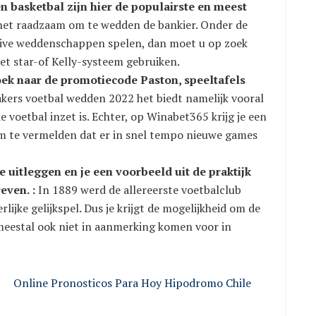
en basketbal zijn hier de populairste en meest
 het raadzaam om te wedden de bankier. Onder de
g live weddenschappen spelen, dan moet u op zoek
 star-of Kelly-systeem gebruiken.
zoek naar de promotiecode Paston, speeltafels
ers voetbal wedden 2022 het biedt namelijk vooral
e voetbal inzet is. Echter, op Winabet365 krijg je een
om te vermelden dat er in snel tempo nieuwe games
 uitleggen en je een voorbeeld uit de praktijk
even. :
In 1889 werd de allereerste voetbalclub
rlijke gelijkspel. Dus je krijgt de mogelijkheid om de
e meestal ook niet in aanmerking komen voor in
Online Pronosticos Para Hoy Hipodromo Chile