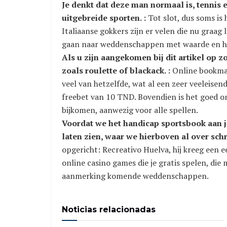
Je denkt dat deze man normaal is, tennis 
uitgebreide sporten. :
Tot slot, dus soms is
Italiaanse gokkers zijn er velen die nu graa
gaan naar weddenschappen met waarde en het
Als u zijn aangekomen bij dit artikel op 
zoals roulette of blackack. :
Online bookmak
veel van hetzelfde, wat al een zeer veeleisend
freebet van 10 TND. Bovendien is het goed 
bijkomen, aanwezig voor alle spellen.
Voordat we het handicap sportsbook aan je
laten zien, waar we hierboven al over schr
opgericht: Recreativo Huelva, hij kreeg een ee
online casino games die je gratis spelen, di
aanmerking komende weddenschappen.
Noticias relacionadas