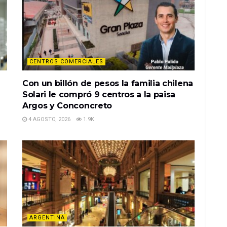
CENTROS COMERCIALES
Con un billón de pesos la familia chilena
Solari le compró 9 centros a la paisa
Argos y Conconcreto
4 AGOSTO, 2026
1.9K
ARGENTINA