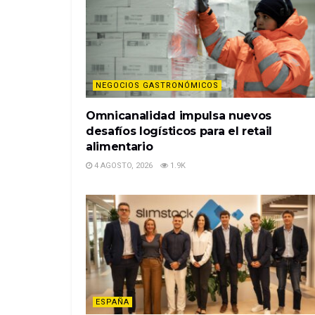
NEGOCIOS GASTRONÓMICOS
Omnicanalidad impulsa nuevos
desafíos logísticos para el retail
alimentario
4 AGOSTO, 2026
1.9K
ESPAÑA