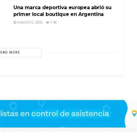
Una marca deportiva europea abrió su
primer local boutique en Argentina
4 AGOSTO, 2026
1.9K
LOAD MORE