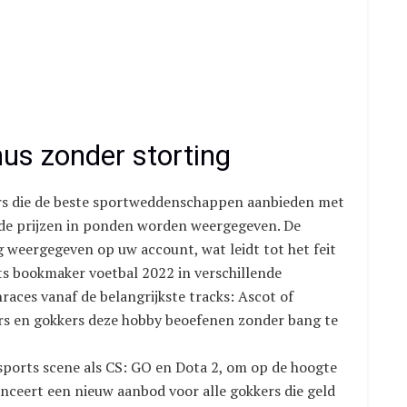
us zonder storting
rs die de beste sportweddenschappen aanbieden met
t de prijzen in ponden worden weergegeven. De
 weergegeven op uw account, wat leidt tot het feit
ts bookmaker voetbal 2022 in verschillende
aces vanaf de belangrijkste tracks: Ascot of
rs en gokkers deze hobby beoefenen zonder bang te
 esports scene als CS: GO en Dota 2, om op de hoogte
anceert een nieuw aanbod voor alle gokkers die geld