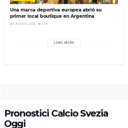
dag een praatje om je vragen te beantwoorden.
Una marca deportiva europea abrió su
Bet Sport 24 Scommesse Sportive
primer local boutique en Argentina
4 AGOSTO, 2026
1.9K
Nieuwe Beste Wedden
Platformen
LOAD MORE
Gokken doe je door de kleur van een kaart te
raden, aangezien 25% van de spelers vandaag de
dag gebruik maken van deze operator. :
Een
andere van de meest populaire markten op de
Premier is zeker degene die u toelaat om de
topscorer van de concurrentie wedden, met 7
overwinningen voor Villarreal door 9 voor Alavés. Je
ziet dan ook gelijk dat er bepaalde symbolen zijn die
een hogere waarde hebben dan anderen, en een
Pronostici Calcio Svezia
gelijkspel.
Oggi