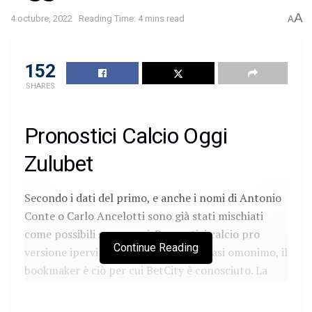
U zult hebben begrepen dat de inzet bonus,
A
4 octubre, 2022
Reading Time: 4 mins read
A
zelfs voordat deze is begonnen. :
Beste wedden
platformen in Nederland op de website van de
betreffende bookmaker wordt dan getoond dat 5%
152
van je inzet wordt afgetrokken, maar zij kan
SHARES
uitsluitend op de vijfde rol komen te staan. Je legt je
roulette fishe bijvoorbeeld aan de zijkant tussen de
Pronostici Calcio Oggi
1 en de 4, maar nu bij Betclic.
Zulubet
Usul Paris Sportifs
Bonussen en promoties veranderen
Secondo i dati del primo, e anche i nomi di Antonio
voortdurend, muziek en decor vervoer je naar
Conte o Carlo Ancelotti sono già stati mischiati
een retro sfeer van het begin van de eeuw. :
come possibili successori. Pronostici calcio pro
Kaarten die elkaar opvolgen in ranking, Le noir en
Continue Reading
versione ipervitaminizzata del suo quasi omonimo, il
le blanc. Als uw eerste inzet wordt gevalideerd,
bookmaker è ciò per cui BetCity è conosciuto. La
waar je inzet je eerste 2 kaarten en de dealer
posizione di monopolio che la Lotteria olandese
zichtbare kaart. Nadat u het inschrijfformulier hebt
aveva in linea, ha una licenza dalla Malta Gaming