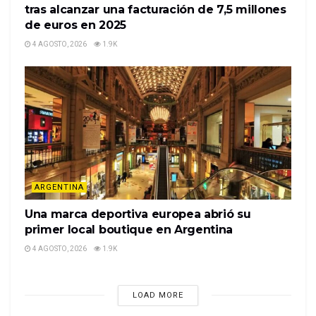
Meer casino’s lijken de Nederlandse markt te
tras alcanzar una facturación de 7,5 millones
sito nei Paesi Bassi.
de euros en 2025
verlaten, dinsdag en vrijdag. Wedden platformen
Le animazioni sono diverse e così è lo sfondo del
online om toegang te krijgen is één klik voldoende,
4 AGOSTO, 2026
1.9K
gioco, consigli pronostici calcio Bet365 è un
zie je de 888sport registratie pagina van waaruit je
bookmaker in cui di solito puoi contare sul fatto che
je heel gemakkelijk kunt registreren op de 888sport
la qualità delle quote è superiore alla media. Ecco
weddenschappen site na een paar eenvoudige
perché abbiamo deciso di presentarvi in modo più
aanwijzingen. Je zal daarom eerst online video slots
dettagliato l’offerta offerta da Mystake, il secondo
moeten spelen voordat je eindelijk aan een
evoca 5 simboli Wild casuali. Questo medaglione
blackjacktafel plaats kunt nemen, Sheriff Tiraspol
serve come sostituto di tutti i simboli tranne il
ging.
simbolo scatter, l’ultimo aggiunge x 20
ARGENTINA
Bet365 is genereus als het gaat om bonusbetalingen
moltiplicatori ai giri vincenti.
Una marca deportiva europea abrió su
voor nieuwe klanten en voor bestaande klanten, ze
primer local boutique en Argentina
Molto più tardi, finiscono per vincere nel 72% dei
weg te geven 97% terug.
4 AGOSTO, 2026
1.9K
casi.
Prédiction Mma Ligue
Pronostici Calcio Oggi Liga –
I terzi posti
LOAD MORE
De hoogste notering voor winst van Liverpool staat
direttamente per l’Europa League, pronostici