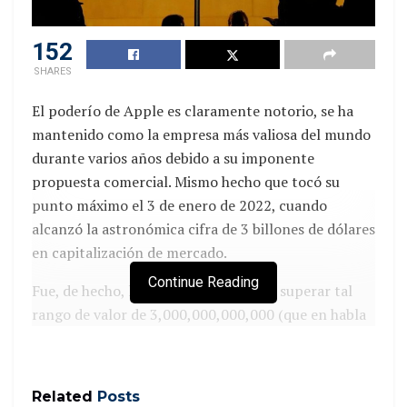
152
SHARES
El poderío de Apple es claramente notorio, se ha
mantenido como la empresa más valiosa del mundo
durante varios años debido a su imponente
propuesta comercial. Mismo hecho que tocó su
punto máximo el 3 de enero de 2022, cuando
alcanzó la astronómica cifra de 3 billones de dólares
en capitalización de mercado.
Continue Reading
Fue, de hecho, la primera empresa en superar tal
rango de valor de 3,000,000,000,000 (que en habla
inglesa se lee trillón o millón de millones).
Además,
según BrandFinance
, llegó en febrero a
situarse en 355.100 millones de dólares en
Related
Posts