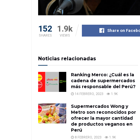
152
1.9k
Share on Faceb
SHARES
VIEWS
Noticias relacionadas
Ranking Merco: ¿Cuál es la
cadena de supermercados
más responsable del Perú?
14 FEBRERO, 2023
1.9K
Supermercados Wong y
Metro son reconocidos por
ofrecer la mayor cantidad
de productos veganos en
Perú
8 FEBRERO, 2023
1.9K