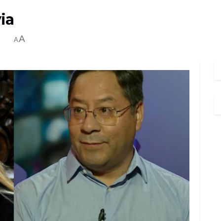
ia
A
A