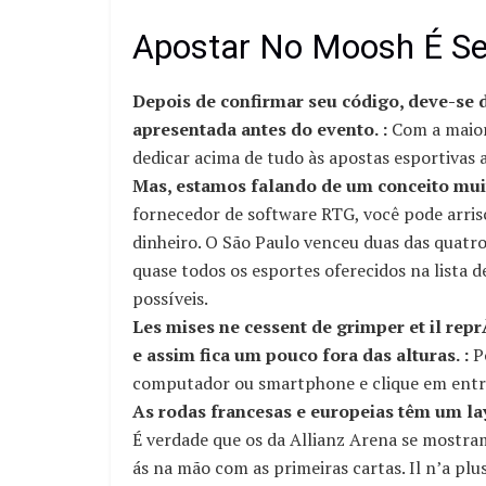
Apostar No Moosh É S
Depois de confirmar seu código, deve-se 
apresentada antes do evento. :
Com a maior
dedicar acima de tudo às apostas esportivas a
Mas, estamos falando de um conceito muit
fornecedor de software RTG, você pode arris
dinheiro. O São Paulo venceu duas das quatro
quase todos os esportes oferecidos na lista 
possíveis.
Les mises ne cessent de grimper et il rep
e assim fica um pouco fora das alturas. :
Po
computador ou smartphone e clique em entra
As rodas francesas e europeias têm um lay
É verdade que os da Allianz Arena se mostra
ás na mão com as primeiras cartas. Il n’a plu