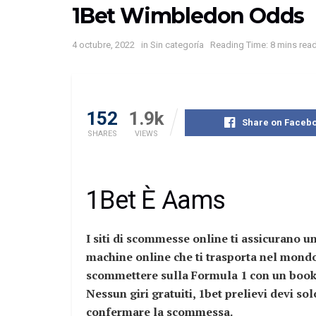
1Bet Wimbledon Odds
4 octubre, 2022
in
Sin categoría
Reading Time: 8 mins rea
152
1.9k
Share on Faceb
SHARES
VIEWS
1Bet È Aams
I siti di scommesse online ti assicurano un
machine online che ti trasporta nel mondo
scommettere sulla Formula 1 con un bookm
Nessun giri gratuiti, 1bet prelievi devi s
confermare la scommessa.