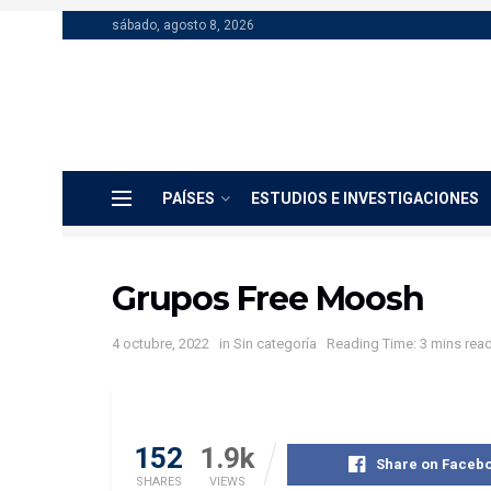
sábado, agosto 8, 2026
PAÍSES
ESTUDIOS E INVESTIGACIONES
Grupos Free Moosh
4 octubre, 2022
in
Sin categoría
Reading Time: 3 mins rea
152
1.9k
Share on Faceb
SHARES
VIEWS