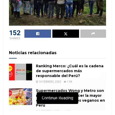
152
SHARES
Noticias relacionadas
Ranking Merco: ¿Cuál es la cadena
de supermercados más
responsable del Perú?
14 FEBRERO, 2023
1.9K
Supermercados Wong y Metro son
reconocidos por ofrecer la mayor
Continue Reading
cantidad de productos veganos en
Perú
8 FEBRERO, 2023
1.9K