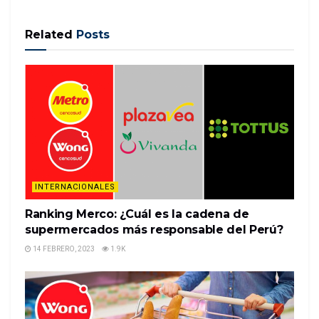
Related
Posts
(CNN) — Un sacerdote pederasta fue enviado a
trabajar para una organización benéfica que ayuda a
familias vulnerables en un país de África, pese a que
su orden religiosa sabía que había sido condenado
por abusar de niños en Europa, según una
investigación de …
READ MORE
INTERNACIONALES
Ranking Merco: ¿Cuál es la cadena de
supermercados más responsable del Perú?
14 FEBRERO, 2023
1.9K