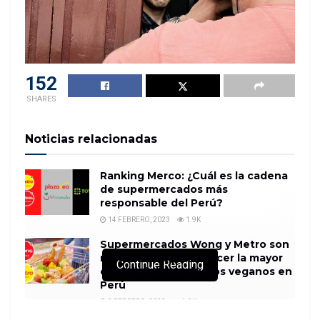
152
SHARES
Noticias relacionadas
Ranking Merco: ¿Cuál es la cadena
de supermercados más
responsable del Perú?
14 FEBRERO, 2023
1.9K
Supermercados Wong y Metro son
reconocidos por ofrecer la mayor
Continue Reading
cantidad de productos veganos en
Perú
8 FEBRERO, 2023
1.9K