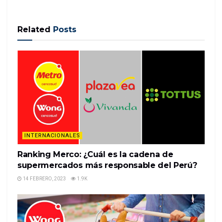
Related
Posts
Nota del editor: Victoria Tauli-Corpuz es la
Relatora Especial de las Naciones Unidas sobre los
derechos de los pueblos indígenas. Ella es una líder
indígena del pueblo Kankana-ey Igorot de la Región
de la Cordillera en Filipinas.
(CNN Español) — Poco a poco…
READ MORE
INTERNACIONALES
Ranking Merco: ¿Cuál es la cadena de
supermercados más responsable del Perú?
14 FEBRERO, 2023
1.9K