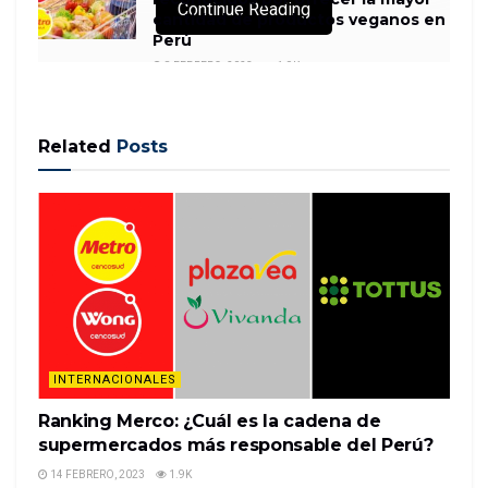
Continue Reading
cantidad de productos veganos en
Perú
8 FEBRERO, 2023
1.9K
Related
Posts
(CNN) — Las pandillas de contrabando en México
han podido romper secciones nuevas del muro
fronterizo del presidente Donald Trump en los
últimos meses, según un nuevo informe de The
Washington Post.
Citando a agentes y funcionarios estadounidenses
con conoci…
INTERNACIONALES
READ MORE
Ranking Merco: ¿Cuál es la cadena de
supermercados más responsable del Perú?
14 FEBRERO, 2023
1.9K