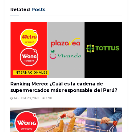
Related
Posts
(CNN) — Mark Zaid, abogado del denunciante
anónimo cuyas acusaciones sobre las
conversaciones del presidente Donald Trump con
Ucrania encendieron la investigación de juicio
político al presidente, dijo el domingo que ofreció
que los legisladores republicanos …
READ MORE
INTERNACIONALES
Ranking Merco: ¿Cuál es la cadena de
supermercados más responsable del Perú?
14 FEBRERO, 2023
1.9K