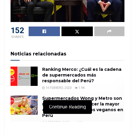
152
SHARES
Noticias relacionadas
Ranking Merco: ¿Cuál es la cadena
de supermercados más
responsable del Perú?
14 FEBRERO, 2023
1.9K
Supermercados Wong y Metro son
reconocidos por ofrecer la mayor
Continue Reading
cantidad de productos veganos en
Perú
8 FEBRERO, 2023
1.9K