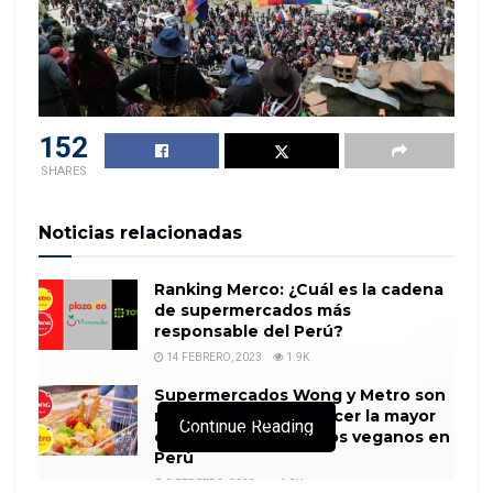
152
SHARES
Noticias relacionadas
Ranking Merco: ¿Cuál es la cadena
de supermercados más
responsable del Perú?
14 FEBRERO, 2023
1.9K
Supermercados Wong y Metro son
reconocidos por ofrecer la mayor
Continue Reading
cantidad de productos veganos en
Perú
8 FEBRERO, 2023
1.9K