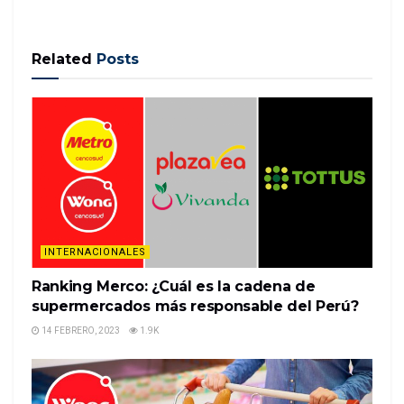
Related
Posts
El Alto, Bolivia (CNN) — La presidenta interina de
Bolivia, Jeanine Áñez, acordó reunirse con grupos
de oposición este sábado para “traer la paz al país”
después de semanas de enfrentamientos políticos
mortales.
El ministro de Obras Públicas, Yerko Núñez, di…
READ MORE
INTERNACIONALES
Ranking Merco: ¿Cuál es la cadena de
supermercados más responsable del Perú?
14 FEBRERO, 2023
1.9K