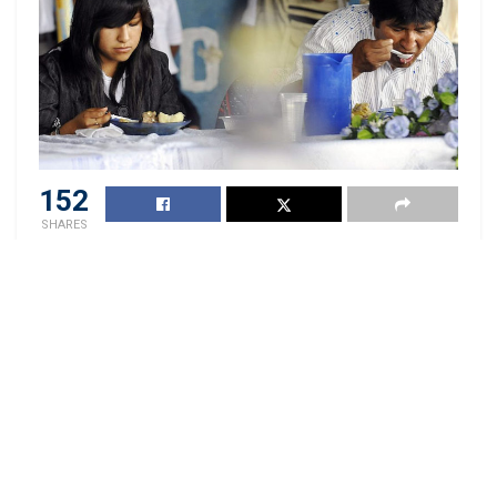
152
SHARES
Noticias relacionadas
Ranking Merco: ¿Cuál es la cadena
de supermercados más
responsable del Perú?
14 FEBRERO, 2023
1.9K
Supermercados Wong y Metro son
reconocidos por ofrecer la mayor
Continue Reading
cantidad de productos veganos en